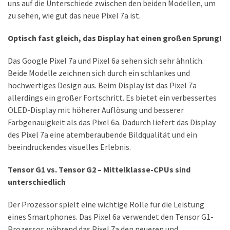
uns auf die Unterschiede zwischen den beiden Modellen, um
Lite
zu sehen, wie gut das neue Pixel 7a ist.
und
dem
Optisch fast gleich, das Display hat einen großen Sprung!
Apple
iPad
Das Google Pixel 7a und Pixel 6a sehen sich sehr ähnlich.
Pro
Beide Modelle zeichnen sich durch ein schlankes und
13-
hochwertiges Design aus. Beim Display ist das Pixel 7a
Zoll
allerdings ein großer Fortschritt. Es bietet ein verbessertes
OLED-Display mit höherer Auflösung und besserer
Reise-
Farbgenauigkeit als das Pixel 6a. Dadurch liefert das Display
Essentials-
des Pixel 7a eine atemberaubende Bildqualität und ein
Ratgeber:
beeindruckendes visuelles Erlebnis.
Lokale
oder
Tensor G1 vs. Tensor G2 – Mittelklasse-CPUs sind
internationale
unterschiedlich
SIM-
Karte
Der Prozessor spielt eine wichtige Rolle für die Leistung
–
eines Smartphones. Das Pixel 6a verwendet den Tensor G1-
Was
Prozessor, während das Pixel 7a den neueren und