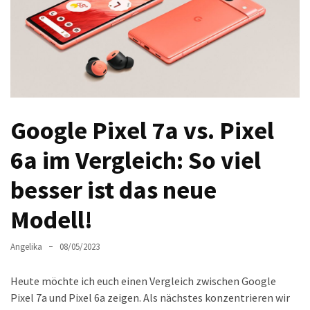
Welches
passt
am
besten
zu
dir?
Die
Google Pixel 7a vs. Pixel
perfekte
Tablet-
6a im Vergleich: So viel
Wahl:
besser ist das neue
Ein
Vergleich
Modell!
zwischen
dem
Angelika
08/05/2023
Samsung
Galaxy
Heute möchte ich euch einen Vergleich zwischen Google
Tab
Pixel 7a und Pixel 6a zeigen. Als nächstes konzentrieren wir
S10