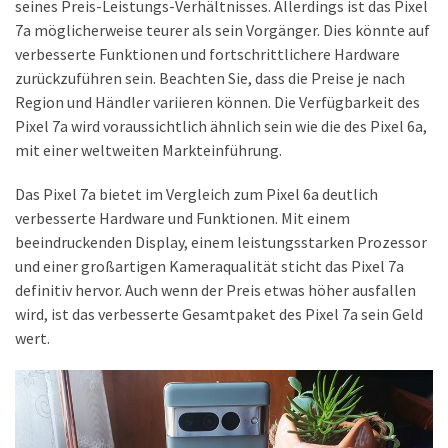
seines Preis-Leistungs-Verhältnisses. Allerdings ist das Pixel
7a möglicherweise teurer als sein Vorgänger. Dies könnte auf
DSL
verbesserte Funktionen und fortschrittlichere Hardware
(23)
zurückzuführen sein. Beachten Sie, dass die Preise je nach
Region und Händler variieren können. Die Verfügbarkeit des
Tablets
Pixel 7a wird voraussichtlich ähnlich sein wie die des Pixel 6a,
&
mit einer weltweiten Markteinführung.
Multimedia
(34)
Das Pixel 7a bietet im Vergleich zum Pixel 6a deutlich
Smartwatches
verbesserte Hardware und Funktionen. Mit einem
(13)
beeindruckenden Display, einem leistungsstarken Prozessor
und einer großartigen Kameraqualität sticht das Pixel 7a
definitiv hervor. Auch wenn der Preis etwas höher ausfallen
Handytarif
wird, ist das verbesserte Gesamtpaket des Pixel 7a sein Geld
(38)
wert.
Angebote
(19)
Handytarif-
Vergleich