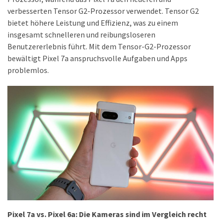
ist
verbesserten Tensor G2-Prozessor verwendet. Tensor G2
kostengünstiger?
bietet höhere Leistung und Effizienz, was zu einem
insgesamt schnelleren und reibungsloseren
Smartwatch
Benutzererlebnis führt. Mit dem Tensor-G2-Prozessor
vs.
bewältigt Pixel 7a anspruchsvolle Aufgaben und Apps
Fitnessarmband:
problemlos.
Wo
liegen
die
Unterschiede
–
und
was
passt
besser
zu
dir?
Pixel 7a vs. Pixel 6a: Die Kameras sind im Vergleich recht
Kurzzeitreisende: