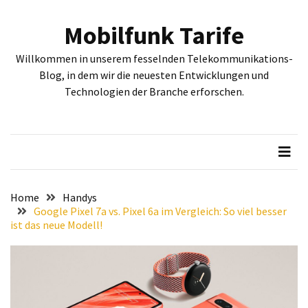
Skip
Skip
to
to
Mobilfunk Tarife
content
content
NEUESTE
Willkommen in unserem fesselnden Telekommunikations-
BEITRÄGE
Blog, in dem wir die neuesten Entwicklungen und
Technologien der Branche erforschen.
Tiefgehende
Bewertung:
Google
Pixel
Fold,
Google
Pixel
Home
Handys
9a
Google Pixel 7a vs. Pixel 6a im Vergleich: So viel besser
ist das neue Modell!
und
Google
Pixel
9
–