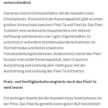
unterschiedlich
Welcher
Handy-
Kameras sind ein Schlüsselfaktor bei der Auswahl eines
Tarif
Smartphones. Hinsichtlich der Kameraqualität gibt es einen
ist
großen Unterschied zwischen Pixel 7a und Pixel 6a. Das Pixel
ideal
7a bietet eine verbesserte Hauptkamera mit höherer
–
Auflösung und besseren Low-Light-Eigenschaften. Es
lokale
unterstützt außerdem atemberaubende Aufnahmen im
SIM
Porträtmodus und bietet erweiterte
oder
Fotobearbeitungsfunktionen. Andererseits bietet das Pixel
internationale
6a zwar eine solide Kameraqualität, kann in puncto
Karte?
Ausstattung und Leistung aber nicht ganz mit der
Ausstattung und Leistung des Pixel 7a mithalten.
MOST
Preis- und Verfügbarkeitsvergleich: Auch das Pixel 7a
USED
wird teurer
CATEGORIES
Ein wichtiger Aspekt bei der Auswahl eines Smartphones ist
Handys
der Preis. Das Pixel 6a genießt einen guten Ruf hinsichtlich
(31)