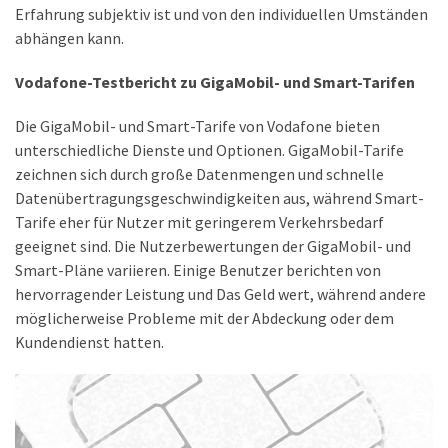
Erfahrung subjektiv ist und von den individuellen Umständen
DSL
abhängen kann.
(23)
Vodafone-Testbericht zu GigaMobil- und Smart-Tarifen
Tablets
Die GigaMobil- und Smart-Tarife von Vodafone bieten
&
unterschiedliche Dienste und Optionen. GigaMobil-Tarife
Multimedia
zeichnen sich durch große Datenmengen und schnelle
(34)
Datenübertragungsgeschwindigkeiten aus, während Smart-
Smartwatches
Tarife eher für Nutzer mit geringerem Verkehrsbedarf
(13)
geeignet sind. Die Nutzerbewertungen der GigaMobil- und
Smart-Pläne variieren. Einige Benutzer berichten von
hervorragender Leistung und Das Geld wert, während andere
Handytarif
möglicherweise Probleme mit der Abdeckung oder dem
(38)
Kundendienst hatten.
Angebote
(19)
Handytarif-
Vergleich