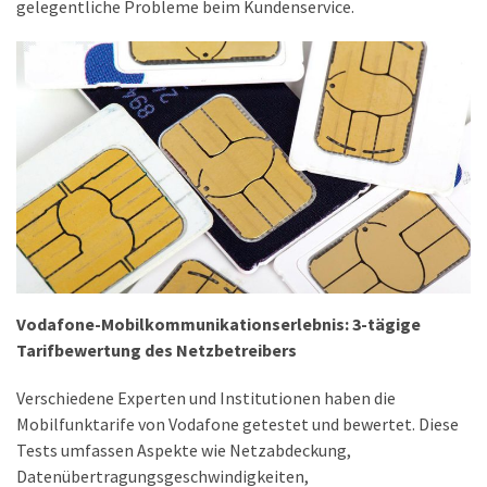
gelegentliche Probleme beim Kundenservice.
ist
kostengünstiger?
Smartwatch
vs.
Fitnessarmband:
Wo
liegen
die
Unterschiede
–
und
was
Vodafone-Mobilkommunikationserlebnis: 3-tägige
passt
Tarifbewertung des Netzbetreibers
besser
Verschiedene Experten und Institutionen haben die
zu
Mobilfunktarife von Vodafone getestet und bewertet. Diese
dir?
Tests umfassen Aspekte wie Netzabdeckung,
Datenübertragungsgeschwindigkeiten,
Kurzzeitreisende: