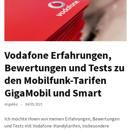
Welches
passt
am
besten
zu
dir?
Die
Vodafone Erfahrungen,
perfekte
Tablet-
Bewertungen und Tests zu
Wahl:
den Mobilfunk-Tarifen
Ein
Vergleich
GigaMobil und Smart
zwischen
dem
Angelika
04/05/2023
Samsung
Galaxy
Ich möchte Ihnen von meinen Erfahrungen, Bewertungen
Tab
und Tests mit Vodafone-Handytarifen, insbesondere
S10