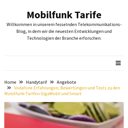
Skip
Skip
to
to
Mobilfunk Tarife
content
content
NEUESTE
Willkommen in unserem fesselnden Telekommunikations-
BEITRÄGE
Blog, in dem wir die neuesten Entwicklungen und
Technologien der Branche erforschen.
Tiefgehende
Bewertung:
Google
Pixel
Fold,
Google
Pixel
Home
Handytarif
Angebote
9a
Vodafone Erfahrungen, Bewertungen und Tests zu den
Mobilfunk-Tarifen GigaMobil und Smart
und
Google
Pixel
9
–