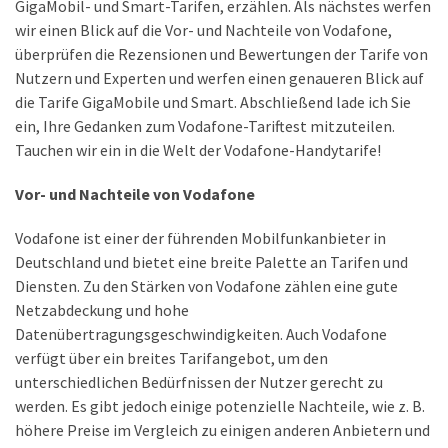
GigaMobil- und Smart-Tarifen, erzählen. Als nächstes werfen
Lite
wir einen Blick auf die Vor- und Nachteile von Vodafone,
und
überprüfen die Rezensionen und Bewertungen der Tarife von
dem
Nutzern und Experten und werfen einen genaueren Blick auf
Apple
die Tarife GigaMobile und Smart. Abschließend lade ich Sie
iPad
ein, Ihre Gedanken zum Vodafone-Tariftest mitzuteilen.
Pro
Tauchen wir ein in die Welt der Vodafone-Handytarife!
13-
Zoll
Vor- und Nachteile von Vodafone
Reise-
Vodafone ist einer der führenden Mobilfunkanbieter in
Essentials-
Deutschland und bietet eine breite Palette an Tarifen und
Ratgeber:
Diensten. Zu den Stärken von Vodafone zählen eine gute
Lokale
Netzabdeckung und hohe
oder
Datenübertragungsgeschwindigkeiten. Auch Vodafone
internationale
verfügt über ein breites Tarifangebot, um den
SIM-
unterschiedlichen Bedürfnissen der Nutzer gerecht zu
Karte
werden. Es gibt jedoch einige potenzielle Nachteile, wie z. B.
–
höhere Preise im Vergleich zu einigen anderen Anbietern und
Was