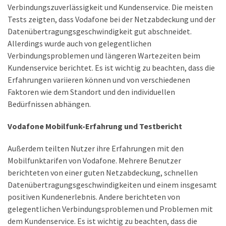
Verbindungszuverlässigkeit und Kundenservice. Die meisten
Welcher
Tests zeigten, dass Vodafone bei der Netzabdeckung und der
Handy-
Datenübertragungsgeschwindigkeit gut abschneidet.
Tarif
Allerdings wurde auch von gelegentlichen
ist
Verbindungsproblemen und längeren Wartezeiten beim
ideal
Kundenservice berichtet. Es ist wichtig zu beachten, dass die
–
Erfahrungen variieren können und von verschiedenen
lokale
Faktoren wie dem Standort und den individuellen
SIM
Bedürfnissen abhängen.
oder
internationale
Vodafone Mobilfunk-Erfahrung und Testbericht
Karte?
Außerdem teilten Nutzer ihre Erfahrungen mit den
Mobilfunktarifen von Vodafone. Mehrere Benutzer
MOST
berichteten von einer guten Netzabdeckung, schnellen
USED
CATEGORIES
Datenübertragungsgeschwindigkeiten und einem insgesamt
positiven Kundenerlebnis. Andere berichteten von
Handys
gelegentlichen Verbindungsproblemen und Problemen mit
(31)
dem Kundenservice. Es ist wichtig zu beachten, dass die