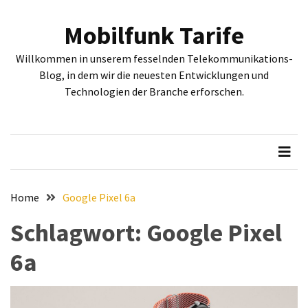
Skip
Skip
to
to
Mobilfunk Tarife
content
content
NEUESTE
Willkommen in unserem fesselnden Telekommunikations-
BEITRÄGE
Blog, in dem wir die neuesten Entwicklungen und
Technologien der Branche erforschen.
Tiefgehende
Bewertung:
Google
Pixel
Fold,
Google
Pixel
Home
Google Pixel 6a
9a
Schlagwort:
Google Pixel
und
Google
6a
Pixel
9
–