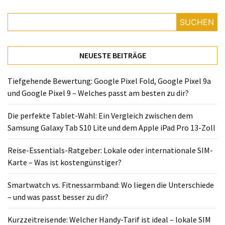
Lite
und
SUCHEN
dem
Apple
iPad
NEUESTE BEITRÄGE
Pro
13-
Tiefgehende Bewertung: Google Pixel Fold, Google Pixel 9a
Zoll
und Google Pixel 9 – Welches passt am besten zu dir?
Reise-
Die perfekte Tablet-Wahl: Ein Vergleich zwischen dem
Essentials-
Samsung Galaxy Tab S10 Lite und dem Apple iPad Pro 13-Zoll
Ratgeber:
Lokale
Reise-Essentials-Ratgeber: Lokale oder internationale SIM-
oder
Karte – Was ist kostengünstiger?
internationale
SIM-
Smartwatch vs. Fitnessarmband: Wo liegen die Unterschiede
Karte
– und was passt besser zu dir?
–
Was
Kurzzeitreisende: Welcher Handy-Tarif ist ideal – lokale SIM