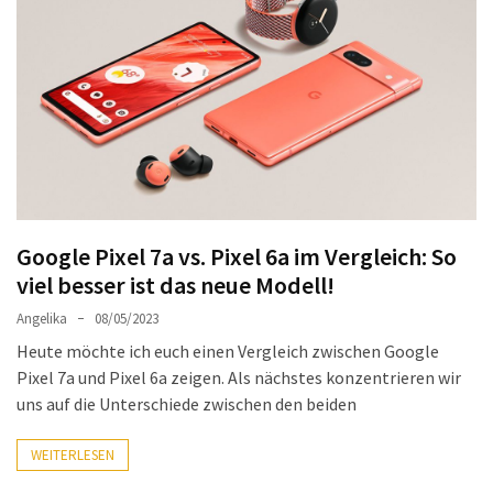
Welches
passt
am
besten
zu
dir?
Die
perfekte
Tablet-
Google Pixel 7a vs. Pixel 6a im Vergleich: So
Wahl:
viel besser ist das neue Modell!
Ein
Vergleich
Angelika
08/05/2023
zwischen
Heute möchte ich euch einen Vergleich zwischen Google
dem
Pixel 7a und Pixel 6a zeigen. Als nächstes konzentrieren wir
Samsung
uns auf die Unterschiede zwischen den beiden
Galaxy
Tab
WEITERLESEN
S10