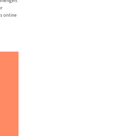
enmengen.
ür
s online