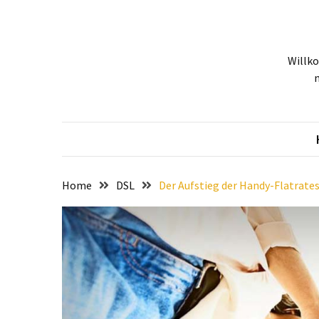
Skip
Skip
to
to
content
content
NEUESTE
Willk
BEITRÄGE
Tiefgehende
Bewertung:
Google
Pixel
Fold,
Google
Home
DSL
Der Aufstieg der Handy-Flatrate
Pixel
9a
und
Google
Pixel
9
–