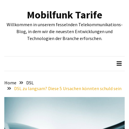
Skip
Skip
to
to
Mobilfunk Tarife
content
content
NEUESTE
Willkommen in unserem fesselnden Telekommunikations-
BEITRÄGE
Blog, in dem wir die neuesten Entwicklungen und
Technologien der Branche erforschen.
Tiefgehende
Bewertung:
Google
Pixel
Fold,
Google
Pixel
Home
DSL
9a
DSL zu langsam? Diese 5 Ursachen könnten schuld sein
und
Google
Pixel
9
–