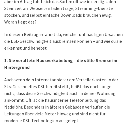
aber im Alltag fühlt sich das Surfen oft wie in der digitalen
Lite
Steinzeit an. Webseiten laden träge, Streaming-Dienste
und
stocken, und selbst einfache Downloads brauchen ewig.
dem
Woran liegt das?
Apple
iPad
In diesem Beitrag erfährst du, welche fünf häufigen Ursachen
Pro
die DSL-Geschwindigkeit ausbremsen können – und wie du sie
13-
erkennst und behebst.
Zoll
1. Die veraltete Hausverkabelung – die stille Bremse im
Reise-
Hintergrund
Essentials-
Ratgeber:
Auch wenn dein Internetanbieter am Verteilerkasten in der
Lokale
Straße schnelles DSL bereitstellt, heißt das noch lange
oder
nicht, dass diese Geschwindigkeit auch in deiner Wohnung
internationale
ankommt. Oft ist die hausinterne Telefonleitung das
SIM-
Nadelöhr. Besonders in älteren Gebäuden verlaufen die
Karte
Leitungen über viele Meter hinweg und sind nicht für
–
moderne DSL-Technologien ausgelegt.
Was