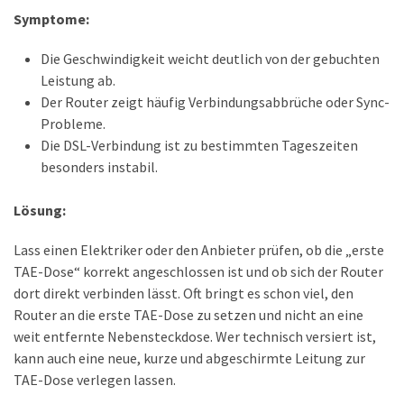
ist
Symptome:
kostengünstiger?
Die Geschwindigkeit weicht deutlich von der gebuchten
Smartwatch
Leistung ab.
vs.
Der Router zeigt häufig Verbindungsabbrüche oder Sync-
Fitnessarmband:
Probleme.
Wo
Die DSL-Verbindung ist zu bestimmten Tageszeiten
liegen
besonders instabil.
die
Unterschiede
Lösung:
–
und
Lass einen Elektriker oder den Anbieter prüfen, ob die „erste
was
TAE-Dose“ korrekt angeschlossen ist und ob sich der Router
passt
dort direkt verbinden lässt. Oft bringt es schon viel, den
besser
Router an die erste TAE-Dose zu setzen und nicht an eine
zu
weit entfernte Nebensteckdose. Wer technisch versiert ist,
dir?
kann auch eine neue, kurze und abgeschirmte Leitung zur
TAE-Dose verlegen lassen.
Kurzzeitreisende: