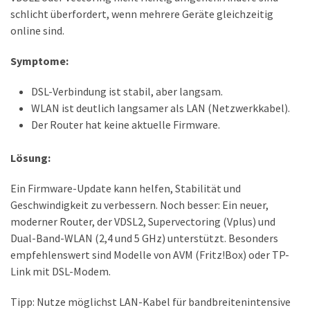
schlicht überfordert, wenn mehrere Geräte gleichzeitig
DSL
online sind.
(23)
Symptome:
Tablets
&
DSL-Verbindung ist stabil, aber langsam.
Multimedia
WLAN ist deutlich langsamer als LAN (Netzwerkkabel).
(34)
Der Router hat keine aktuelle Firmware.
Smartwatches
(13)
Lösung:
Ein Firmware-Update kann helfen, Stabilität und
Geschwindigkeit zu verbessern. Noch besser: Ein neuer,
Handytarif
moderner Router, der VDSL2, Supervectoring (Vplus) und
(38)
Dual-Band-WLAN (2,4 und 5 GHz) unterstützt. Besonders
Angebote
empfehlenswert sind Modelle von AVM (Fritz!Box) oder TP-
(19)
Link mit DSL-Modem.
Handytarif-
Tipp: Nutze möglichst LAN-Kabel für bandbreitenintensive
Vergleich