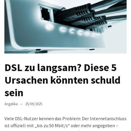
Welches
passt
am
besten
zu
dir?
Die
perfekte
Tablet-
DSL zu langsam? Diese 5
Wahl:
Ursachen könnten schuld
Ein
Vergleich
sein
zwischen
dem
Angelika
25/09/2025
Samsung
Galaxy
Viele DSL-Nutzer kennen das Problem: Der Internetanschluss
Tab
ist offiziell mit „bis zu 50 Mbit/s“ oder mehr angegeben –
S10