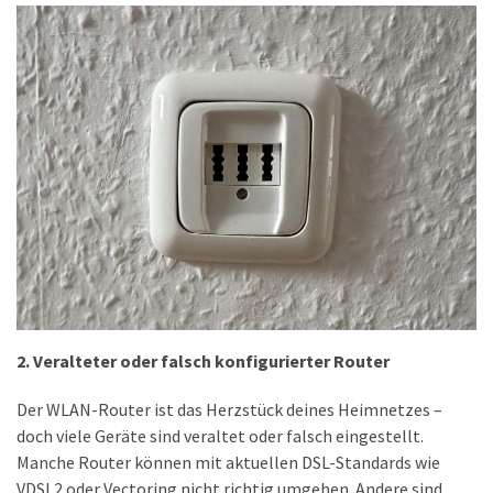
Welcher
Handy-
Tarif
ist
ideal
–
lokale
SIM
oder
internationale
Karte?
MOST
2. Veralteter oder falsch konfigurierter Router
USED
CATEGORIES
Der WLAN-Router ist das Herzstück deines Heimnetzes –
doch viele Geräte sind veraltet oder falsch eingestellt.
Handys
Manche Router können mit aktuellen DSL-Standards wie
(31)
VDSL2 oder Vectoring nicht richtig umgehen. Andere sind