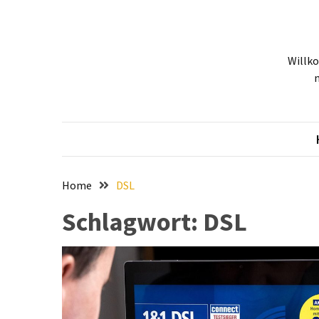
Skip
Skip
to
to
content
content
NEUESTE
Willk
BEITRÄGE
Tiefgehende
Bewertung:
Google
Pixel
Fold,
Google
Home
DSL
Pixel
Schlagwort:
DSL
9a
und
Google
Pixel
9
–