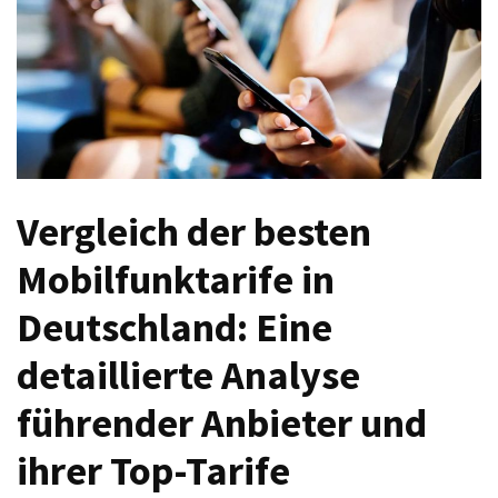
Welches
passt
am
besten
zu
dir?
Die
perfekte
Vergleich der besten
Tablet-
Mobilfunktarife in
Wahl:
Ein
Deutschland: Eine
Vergleich
zwischen
detaillierte Analyse
dem
Samsung
führender Anbieter und
Galaxy
Tab
ihrer Top-Tarife
S10