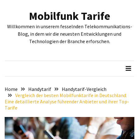
Skip
Skip
to
to
Mobilfunk Tarife
content
content
NEUESTE
Willkommen in unserem fesselnden Telekommunikations-
BEITRÄGE
Blog, in dem wir die neuesten Entwicklungen und
Technologien der Branche erforschen.
Tiefgehende
Bewertung:
Google
Pixel
Fold,
Google
Pixel
Home
Handytarif
Handytarif-Vergleich
9a
Vergleich der besten Mobilfunktarife in Deutschland:
Eine detaillierte Analyse führender Anbieter und ihrer Top-
und
Tarife
Google
Pixel
9
–