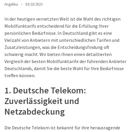
Lite
Angelika
03/10/2023
und
dem
In der heutigen vernetzten Welt ist die Wahl des richtigen
Apple
Mobilfunktarifs entscheidend für die Erfüllung Ihrer
iPad
persönlichen Bedürfnisse. In Deutschland gibt es eine
Pro
Vielzahl von Anbietern mit unterschiedlichen Tarifen und
13-
Zusatzleistungen, was die Entscheidungsfindung oft
Zoll
schwierig macht. Wir bieten Ihnen einen detaillierten
Vergleich der besten Mobilfunktarife der führenden Anbieter
Reise-
Deutschlands, damit Sie die beste Wahl für Ihre Bedürfnisse
Essentials-
treffen können.
Ratgeber:
Lokale
1. Deutsche Telekom:
oder
Zuverlässigkeit und
internationale
SIM-
Netzabdeckung
Karte
–
Die Deutsche Telekom ist bekannt für ihre herausragende
Was