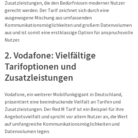
Zusatzleistungen, die den Bedürfnissen moderner Nutzer
Welcher
gerecht werden. Der Tarif zeichnet sich durch eine
Handy-
ausgewogene Mischung aus umfassenden
Tarif
Kommunikationsmöglichkeiten und großem Datenvolumen
ist
aus und ist somit eine erstklassige Option für anspruchsvolle
ideal
Nutzer.
–
lokale
2. Vodafone: Vielfältige
SIM
Tarifoptionen und
oder
internationale
Zusatzleistungen
Karte?
Vodafone, ein weiterer Mobilfunkgigant in Deutschland,
MOST
präsentiert eine beeindruckende Vielfalt an Tarifen und
USED
Zusatzleistungen. Der Red M Tarif ist ein Beispiel für ihre
CATEGORIES
Angebotsvielfalt und spricht vor allem Nutzer an, die Wert
auf umfangreiche Kommunikationsmöglichkeiten und
Handys
Datenvolumen legen.
(31)