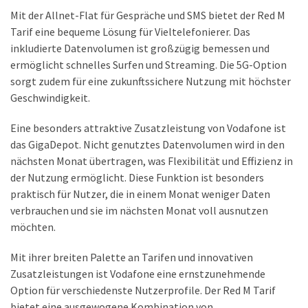
Mit der Allnet-Flat für Gespräche und SMS bietet der Red M
DSL
Tarif eine bequeme Lösung für Vieltelefonierer. Das
(23)
inkludierte Datenvolumen ist großzügig bemessen und
ermöglicht schnelles Surfen und Streaming. Die 5G-Option
Tablets
sorgt zudem für eine zukunftssichere Nutzung mit höchster
&
Geschwindigkeit.
Multimedia
(34)
Eine besonders attraktive Zusatzleistung von Vodafone ist
Smartwatches
das GigaDepot. Nicht genutztes Datenvolumen wird in den
(13)
nächsten Monat übertragen, was Flexibilität und Effizienz in
der Nutzung ermöglicht. Diese Funktion ist besonders
praktisch für Nutzer, die in einem Monat weniger Daten
Handytarif
verbrauchen und sie im nächsten Monat voll ausnutzen
(38)
möchten.
Angebote
(19)
Mit ihrer breiten Palette an Tarifen und innovativen
Zusatzleistungen ist Vodafone eine ernstzunehmende
Handytarif-
Option für verschiedenste Nutzerprofile. Der Red M Tarif
Vergleich
bietet eine ausgewogene Kombination von