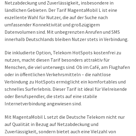
Netzabdeckung und Zuverlässigkeit, insbesondere in
ist
ländlichen Gebieten. Der Tarif MagentaMobil L ist eine
kostengünstiger?
exzellente Wahl für Nutzer, die auf der Suche nach
umfassender Konnektivität und großzügigem
Smartwatch
Datenvolumen sind. Mit unbegrenzten Anrufen und SMS
vs.
innerhalb Deutschlands bleiben Nutzer stets in Verbindung.
Fitnessarmband:
Wo
Die inkludierte Option, Telekom HotSpots kostenfrei zu
liegen
nutzen, macht diesen Tarif besonders attraktiv für
die
Menschen, die viel unterwegs sind. Ob im Café, am Flughafen
Unterschiede
oder in öffentlichen Verkehrsmitteln – die nahtlose
–
Verbindung zu HotSpots ermöglicht ein komfortables und
und
schnelles Surferlebnis. Dieser Tarif ist ideal für Vielreisende
was
oder Berufspendler, die stets auf eine stabile
passt
Internetverbindung angewiesen sind.
besser
zu
Mit MagentaMobil L setzt die Deutsche Telekom nicht nur
dir?
auf Qualität in Bezug auf Netzabdeckung und
Zuverlässigkeit, sondern bietet auch eine Vielzahl von
Kurzzeitreisende: