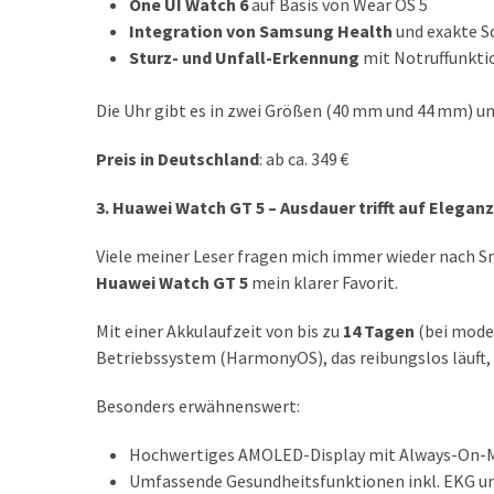
One UI Watch 6
auf Basis von Wear OS 5
(18)
Integration von Samsung Health
und exakte S
Sturz- und Unfall-Erkennung
mit Notruffunkti
Die Uhr gibt es in zwei Größen (40 mm und 44 mm) un
Preis in Deutschland
: ab ca. 349 €
3. Huawei Watch GT 5 – Ausdauer trifft auf Eleganz
Viele meiner Leser fragen mich immer wieder nach Sm
Huawei Watch GT 5
mein klarer Favorit.
Mit einer Akkulaufzeit von bis zu
14 Tagen
(bei moder
Betriebssystem (HarmonyOS), das reibungslos läuft, 
Besonders erwähnenswert:
Hochwertiges AMOLED-Display mit Always-On-
Umfassende Gesundheitsfunktionen inkl. EKG un