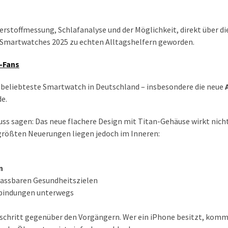
stoffmessung, Schlafanalyse und der Möglichkeit, direkt über di
 Smartwatches 2025 zu echten Alltagshelfern geworden.
e-Fans
 beliebteste Smartwatch in Deutschland – insbesondere die neue
de.
muss sagen: Das neue flachere Design mit Titan-Gehäuse wirkt nich
größten Neuerungen liegen jedoch im Inneren:
n
passbaren Gesundheitszielen
rbindungen unterwegs
rtschritt gegenüber den Vorgängern. Wer ein iPhone besitzt, komm