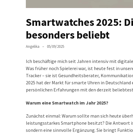
Lite
und
dem
Smartwatches 2025: Di
Apple
iPad
besonders beliebt
Pro
13-
Angelika
05/09/2025
Zoll
Ich beschäftige mich seit Jahren intensiv mit digit
Reise-
Was früher noch Spielerei war, ist heute fest in unse
Essentials-
Tracker – sie ist Gesundheitsberater, Kommunikatio
Ratgeber:
2025 hat der Markt für smarte Uhren in Deutschland 
Lokale
persönlichen Erfahrungen mit den derzeit beliebtest
oder
internationale
Warum eine Smartwatch im Jahr 2025?
SIM-
Karte
Zunächst einmal: Warum sollte man sich heute überh
–
leistungsstarkes Smartphone besitzt? Die Antwort i
Was
sondern eine sinnvolle Ergänzung. Sie bringt Funkti