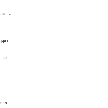
e Uhr zu
Apple
t nur
t an