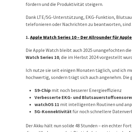
ist
fördern und die Produktivität steigern.
kostengünstiger?
Dank LTE/5G-Unterstützung, EKG-Funktion, Blutsauer
Smartwatch
telefonieren oder Nachrichten zu beantworten, sind
vs.
1.
Apple Watch Series 10 – Der Allrounder für Appl
Fitnessarmband:
Wo
Die Apple Watch bleibt auch 2025 unangefochten die
liegen
Watch Series 10
, die im Herbst 2024 vorgestellt wur
die
Unterschiede
Ich nutze sie seit einigen Monaten täglich, und ich 
–
hochwertig, sondern trägt sich auch angenehm. Die 
und
was
S9-Chip
mit noch besserer Energieeffizienz
passt
Verbesserte EKG- und Blutsauerstoffsensore
besser
watchOS 11
mit intelligenten Routinen und an
zu
5G-Konnektivität
für noch schnellere Datenve
dir?
Der Akku hält nun solide 48 Stunden – ein echter Fo
Kurzzeitreisende: