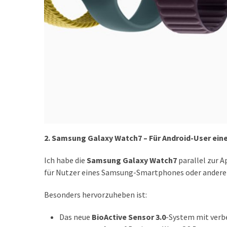
DSL
(23)
Tablets
&
Multimedia
(34)
Smartwatches
(13)
2. Samsung Galaxy Watch7 – Für Android-User ein
Handytarif
Ich habe die
Samsung Galaxy Watch7
parallel zur A
(38)
für Nutzer eines Samsung-Smartphones oder anderer 
Angebote
(19)
Besonders hervorzuheben ist:
Handytarif-
Das neue
BioActive Sensor 3.0
-System mit verb
Vergleich