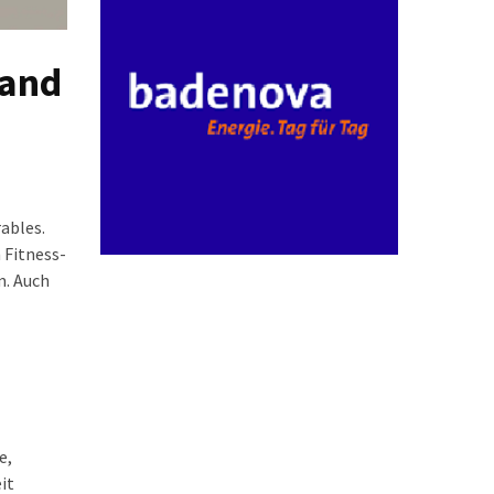
land
ables.
 Fitness-
m. Auch
e,
it