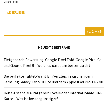
unserem
Lite
und
WEITERLESEN
dem
Apple
iPad
Pro
SUCHEN
13-
Zoll
NEUESTE BEITRÄGE
Reise-
Essentials-
Tiefgehende Bewertung: Google Pixel Fold, Google Pixel 9a
Ratgeber:
und Google Pixel 9 – Welches passt am besten zu dir?
Lokale
oder
Die perfekte Tablet-Wahl: Ein Vergleich zwischen dem
internationale
Samsung Galaxy Tab S10 Lite und dem Apple iPad Pro 13-Zoll
SIM-
Reise-Essentials-Ratgeber: Lokale oder internationale SIM-
Karte
Karte – Was ist kostengünstiger?
–
Was