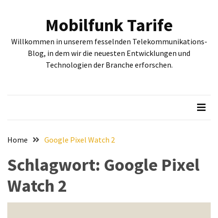
Skip
Skip
to
to
Mobilfunk Tarife
content
content
NEUESTE
Willkommen in unserem fesselnden Telekommunikations-
BEITRÄGE
Blog, in dem wir die neuesten Entwicklungen und
Technologien der Branche erforschen.
Tiefgehende
Bewertung:
Google
Pixel
Fold,
Google
Pixel
Home
Google Pixel Watch 2
9a
Schlagwort:
Google Pixel
und
Google
Watch 2
Pixel
9
–