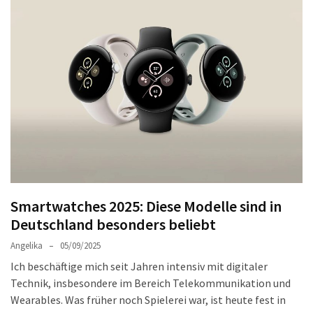
Welches
passt
am
besten
zu
dir?
Die
perfekte
Tablet-
Wahl:
Ein
Vergleich
Smartwatches 2025: Diese Modelle sind in
zwischen
Deutschland besonders beliebt
dem
Angelika
05/09/2025
Samsung
Ich beschäftige mich seit Jahren intensiv mit digitaler
Galaxy
Technik, insbesondere im Bereich Telekommunikation und
Tab
Wearables. Was früher noch Spielerei war, ist heute fest in
S10