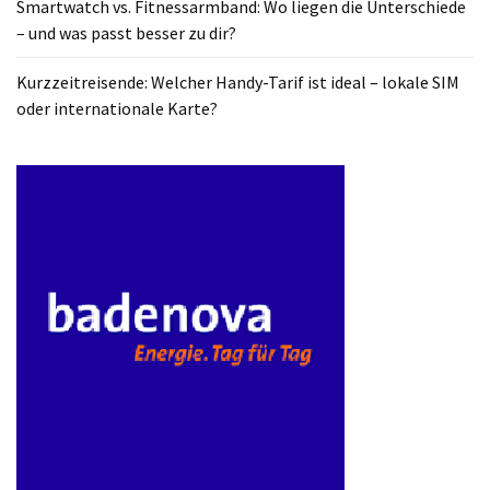
Smartwatch vs. Fitnessarmband: Wo liegen die Unterschiede
ist
– und was passt besser zu dir?
kostengünstiger?
Kurzzeitreisende: Welcher Handy-Tarif ist ideal – lokale SIM
Smartwatch
oder internationale Karte?
vs.
Fitnessarmband:
Wo
liegen
die
Unterschiede
–
und
was
passt
besser
zu
dir?
Kurzzeitreisende: