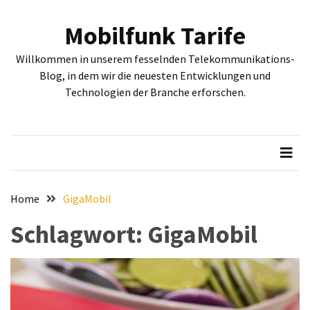
Skip
Skip
to
to
Mobilfunk Tarife
content
content
NEUESTE
Willkommen in unserem fesselnden Telekommunikations-
BEITRÄGE
Blog, in dem wir die neuesten Entwicklungen und
Technologien der Branche erforschen.
Tiefgehende
Bewertung:
Google
Pixel
Fold,
Google
Pixel
Home
GigaMobil
9a
Schlagwort:
GigaMobil
und
Google
Pixel
9
–