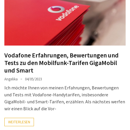
Welches
passt
am
besten
zu
dir?
Die
Vodafone Erfahrungen, Bewertungen und
perfekte
Tests zu den Mobilfunk-Tarifen GigaMobil
Tablet-
und Smart
Wahl:
Ein
Angelika
04/05/2023
Vergleich
Ich möchte Ihnen von meinen Erfahrungen, Bewertungen
zwischen
und Tests mit Vodafone-Handytarifen, insbesondere
dem
GigaMobil- und Smart-Tarifen, erzählen. Als nächstes werfen
Samsung
wir einen Blick auf die Vor-
Galaxy
Tab
WEITERLESEN
S10