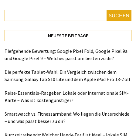
Lite
und
SUCHEN
dem
Apple
iPad
NEUESTE BEITRÄGE
Pro
13-
Tiefgehende Bewertung: Google Pixel Fold, Google Pixel 9a
Zoll
und Google Pixel 9 – Welches passt am besten zu dir?
Reise-
Die perfekte Tablet-Wahl: Ein Vergleich zwischen dem
Essentials-
Samsung Galaxy Tab S10 Lite und dem Apple iPad Pro 13-Zoll
Ratgeber:
Lokale
Reise-Essentials-Ratgeber: Lokale oder internationale SIM-
oder
Karte – Was ist kostengünstiger?
internationale
SIM-
Smartwatch vs. Fitnessarmband: Wo liegen die Unterschiede
Karte
– und was passt besser zu dir?
–
Was
Kurzzeitreisende: Welcher Handy-Tarif ist ideal – lokale SIM