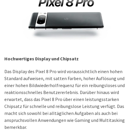
ist
kostengünstiger?
Smartwatch
vs.
Fitnessarmband:
Wo
liegen
die
Hochwertiges Display und Chipsatz
Unterschiede
Das Display des Pixel 8 Pro wird voraussichtlich einen hohen
–
Standard aufweisen, mit satten Farben, hoher Auflösung und
und
einer hohen Bildwiederholfrequenz für ein reibungsloses und
was
reaktionsschnelles Benutzererlebnis. Darüber hinaus wird
passt
erwartet, dass das Pixel 8 Pro über einen leistungsstarken
besser
Chipsatz für schnelle und reibungslose Leistung verfügt. Das
zu
macht sich sowohl bei alltäglichen Aufgaben als auch bei
dir?
anspruchsvollen Anwendungen wie Gaming und Multitasking
bemerkbar.
Kurzzeitreisende: