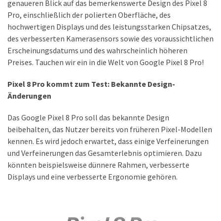
genaueren Blick auf das bemerkenswerte Design des Pixel 8
Lite
Pro, einschließlich der polierten Oberfläche, des
und
hochwertigen Displays und des leistungsstarken Chipsatzes,
dem
des verbesserten Kamerasensors sowie des voraussichtlichen
Apple
Erscheinungsdatums und des wahrscheinlich höheren
iPad
Preises. Tauchen wir ein in die Welt von Google Pixel 8 Pro!
Pro
13-
Pixel 8 Pro kommt zum Test: Bekannte Design-
Zoll
Änderungen
Reise-
Das Google Pixel 8 Pro soll das bekannte Design
Essentials-
beibehalten, das Nutzer bereits von früheren Pixel-Modellen
Ratgeber:
kennen. Es wird jedoch erwartet, dass einige Verfeinerungen
Lokale
und Verfeinerungen das Gesamterlebnis optimieren. Dazu
oder
könnten beispielsweise dünnere Rahmen, verbesserte
internationale
Displays und eine verbesserte Ergonomie gehören.
SIM-
Karte
–
Was