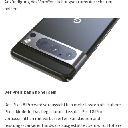
Ankündigung des Veröffentlichungsdatums Ausschau zu
halten.
DSL
(23)
Tablets
&
Multimedia
(34)
Smartwatches
(13)
Handytarif
Der Preis kann höher sein
(38)
Angebote
Das Pixel 8 Pro wird voraussichtlich mehr kosten als frühere
(19)
Pixel-Modelle. Das liegt daran, dass das Pixel 8 Pro
voraussichtlich mit verbesserten Funktionen und
Handytarif-
leistungsstärkerer Hardware ausgestattet sein wird. Höhere
Vergleich