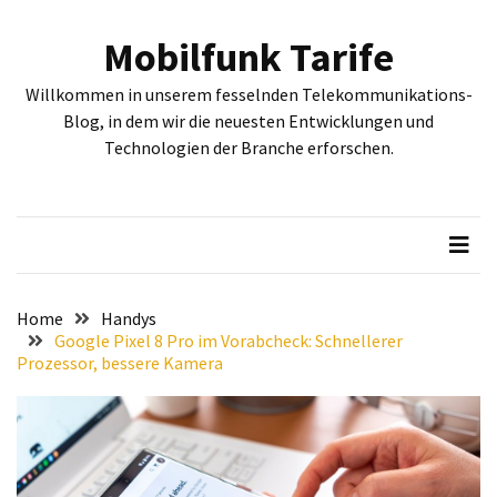
Skip
Skip
to
to
Mobilfunk Tarife
content
content
NEUESTE
Willkommen in unserem fesselnden Telekommunikations-
BEITRÄGE
Blog, in dem wir die neuesten Entwicklungen und
Technologien der Branche erforschen.
Tiefgehende
Bewertung:
Google
Pixel
Fold,
Google
Pixel
Home
Handys
9a
Google Pixel 8 Pro im Vorabcheck: Schnellerer
Prozessor, bessere Kamera
und
Google
Pixel
9
–