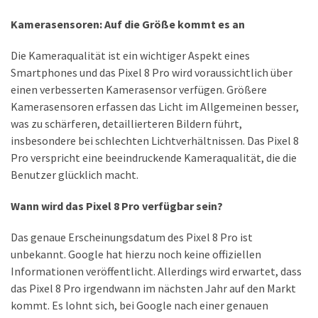
Welcher
Kamerasensoren: Auf die Größe kommt es an
Handy-
Tarif
Die Kameraqualität ist ein wichtiger Aspekt eines
ist
Smartphones und das Pixel 8 Pro wird voraussichtlich über
ideal
einen verbesserten Kamerasensor verfügen. Größere
–
Kamerasensoren erfassen das Licht im Allgemeinen besser,
lokale
was zu schärferen, detaillierteren Bildern führt,
SIM
insbesondere bei schlechten Lichtverhältnissen. Das Pixel 8
oder
Pro verspricht eine beeindruckende Kameraqualität, die die
internationale
Benutzer glücklich macht.
Karte?
Wann wird das Pixel 8 Pro verfügbar sein?
MOST
Das genaue Erscheinungsdatum des Pixel 8 Pro ist
USED
unbekannt. Google hat hierzu noch keine offiziellen
CATEGORIES
Informationen veröffentlicht. Allerdings wird erwartet, dass
das Pixel 8 Pro irgendwann im nächsten Jahr auf den Markt
Handys
kommt. Es lohnt sich, bei Google nach einer genauen
(31)