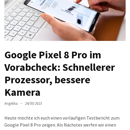
Welches
passt
am
besten
zu
dir?
Die
Google Pixel 8 Pro im
perfekte
Tablet-
Vorabcheck: Schnellerer
Wahl:
Prozessor, bessere
Ein
Vergleich
Kamera
zwischen
dem
Angelika
24/05/2023
Samsung
Galaxy
Heute möchte ich euch einen vorläufigen Testbericht zum
Tab
Google Pixel 8 Pro zeigen. Als Nächstes werfen wir einen
S10