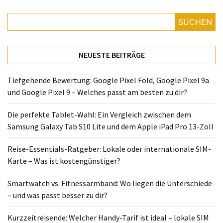
Lite
und
SUCHEN
dem
Apple
iPad
NEUESTE BEITRÄGE
Pro
13-
Tiefgehende Bewertung: Google Pixel Fold, Google Pixel 9a
Zoll
und Google Pixel 9 – Welches passt am besten zu dir?
Reise-
Die perfekte Tablet-Wahl: Ein Vergleich zwischen dem
Essentials-
Samsung Galaxy Tab S10 Lite und dem Apple iPad Pro 13-Zoll
Ratgeber:
Lokale
Reise-Essentials-Ratgeber: Lokale oder internationale SIM-
oder
Karte – Was ist kostengünstiger?
internationale
SIM-
Smartwatch vs. Fitnessarmband: Wo liegen die Unterschiede
Karte
– und was passt besser zu dir?
–
Was
Kurzzeitreisende: Welcher Handy-Tarif ist ideal – lokale SIM