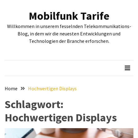
Skip
Skip
to
to
Mobilfunk Tarife
content
content
NEUESTE
Willkommen in unserem fesselnden Telekommunikations-
BEITRÄGE
Blog, in dem wir die neuesten Entwicklungen und
Technologien der Branche erforschen.
Tiefgehende
Bewertung:
Google
Pixel
Fold,
Google
Pixel
Home
Hochwertigen Displays
9a
Schlagwort:
und
Google
Hochwertigen Displays
Pixel
9
–