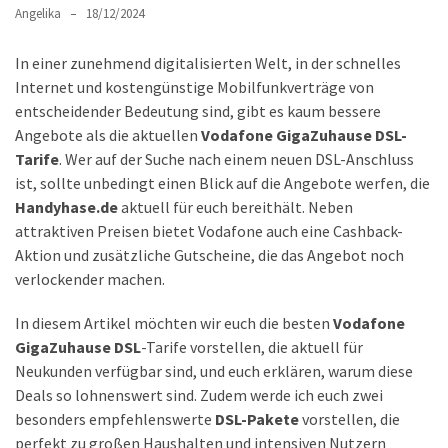
Lite
Angelika
18/12/2024
und
dem
In einer zunehmend digitalisierten Welt, in der schnelles
Apple
Internet und kostengünstige Mobilfunkverträge von
iPad
entscheidender Bedeutung sind, gibt es kaum bessere
Pro
Angebote als die aktuellen
Vodafone GigaZuhause DSL-
13-
Tarife
. Wer auf der Suche nach einem neuen DSL-Anschluss
Zoll
ist, sollte unbedingt einen Blick auf die Angebote werfen, die
Handyhase.de
aktuell für euch bereithält. Neben
Reise-
attraktiven Preisen bietet Vodafone auch eine Cashback-
Essentials-
Aktion und zusätzliche Gutscheine, die das Angebot noch
Ratgeber:
verlockender machen.
Lokale
oder
In diesem Artikel möchten wir euch die besten
Vodafone
internationale
GigaZuhause DSL
-Tarife vorstellen, die aktuell für
SIM-
Neukunden verfügbar sind, und euch erklären, warum diese
Karte
Deals so lohnenswert sind. Zudem werde ich euch zwei
–
besonders empfehlenswerte
DSL-Pakete
vorstellen, die
Was
perfekt zu großen Haushalten und intensiven Nutzern