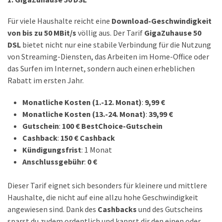
(18)
Für viele Haushalte reicht eine
Download-Geschwindigkeit
von bis zu 50 MBit/s
völlig aus. Der Tarif
GigaZuhause 50
DSL
bietet nicht nur eine stabile Verbindung für die Nutzung
von Streaming-Diensten, das Arbeiten im Home-Office oder
das Surfen im Internet, sondern auch einen erheblichen
Rabatt im ersten Jahr.
Monatliche Kosten (1.-12. Monat)
:
9,99 €
Monatliche Kosten (13.-24. Monat)
:
39,99 €
Gutschein
:
100 € BestChoice-Gutschein
Cashback
:
150 € Cashback
Kündigungsfrist
: 1 Monat
Anschlussgebühr
:
0 €
Dieser Tarif eignet sich besonders für kleinere und mittlere
Haushalte, die nicht auf eine allzu hohe Geschwindigkeit
angewiesen sind. Dank des
Cashbacks
und des Gutscheins
sparst du zudem ordentlich und kannst dir den einen oder