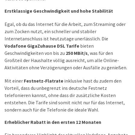
Welcher
Erstklassige Geschwindigkeit und hohe Stabilität
Handy-
Tarif
Egal, ob du das Internet für die Arbeit, zum Streaming oder
ist
zum Zocken nutzt, ein schneller und stabiler
ideal
Internetanschluss ist heutzutage unerlässlich. Die
–
Vodafone GigaZuhause DSL Tarife
bieten
lokale
Geschwindigkeiten von bis zu
250 MBit/s
, was für den
SIM
Großteil der Haushalte völlig ausreicht, um alle Online-
oder
Aktivitäten ohne Verzögerungen oder Ausfälle zu genießen.
internationale
Karte?
Mit einer
Festnetz-Flatrate
inklusive hast du zudem den
Vorteil, dass du unbegrenzt ins deutsche Festnetz
telefonieren kannst, ohne dass dir zusätzliche Kosten
MOST
entstehen. Die Tarife sind somit nicht nur für das Internet,
USED
CATEGORIES
sondern auch für die Telefonie die ideale Wahl.
Erheblicher Rabatt in den ersten 12 Monaten
Handys
(31)
Ein besonderes Highlight der aktuellen Vodafone-Angebote