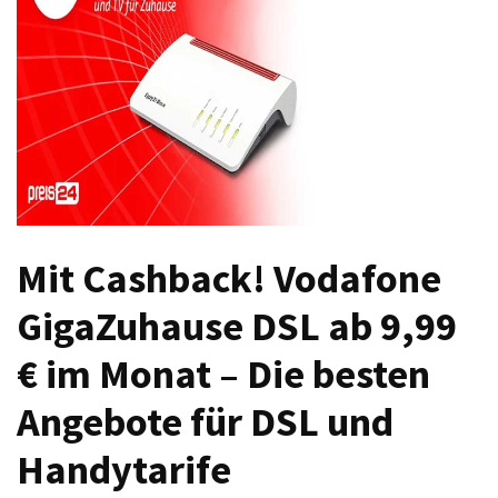
Welches
passt
am
besten
zu
dir?
Die
perfekte
Tablet-
Mit Cashback! Vodafone
Wahl:
Ein
GigaZuhause DSL ab 9,99
Vergleich
zwischen
€ im Monat – Die besten
dem
Samsung
Angebote für DSL und
Galaxy
Tab
Handytarife
S10