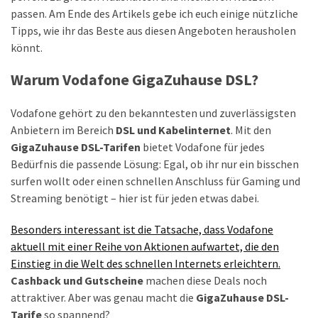
ist
passen. Am Ende des Artikels gebe ich euch einige nützliche
kostengünstiger?
Tipps, wie ihr das Beste aus diesen Angeboten herausholen
könnt.
Smartwatch
vs.
Warum Vodafone GigaZuhause DSL?
Fitnessarmband:
Wo
Vodafone gehört zu den bekanntesten und zuverlässigsten
liegen
Anbietern im Bereich
DSL und Kabelinternet
. Mit den
die
GigaZuhause DSL-Tarifen
bietet Vodafone für jedes
Unterschiede
Bedürfnis die passende Lösung: Egal, ob ihr nur ein bisschen
–
surfen wollt oder einen schnellen Anschluss für Gaming und
und
Streaming benötigt – hier ist für jeden etwas dabei.
was
passt
Besonders interessant ist die Tatsache, dass Vodafone
besser
aktuell mit einer Reihe von Aktionen aufwartet, die den
zu
Einstieg in die Welt des schnellen Internets erleichtern.
dir?
Cashback und Gutscheine
machen diese Deals noch
attraktiver. Aber was genau macht die
GigaZuhause DSL-
Kurzzeitreisende:
Tarife
so spannend?