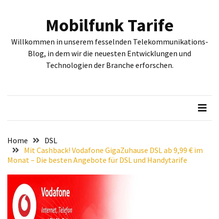
Skip
Skip
to
to
Mobilfunk Tarife
content
content
NEUESTE
Willkommen in unserem fesselnden Telekommunikations-
BEITRÄGE
Blog, in dem wir die neuesten Entwicklungen und
Technologien der Branche erforschen.
Tiefgehende
Bewertung:
Google
Pixel
Fold,
Google
Pixel
Home
DSL
9a
Mit Cashback! Vodafone GigaZuhause DSL ab 9,99 € im
Monat – Die besten Angebote für DSL und Handytarife
und
Google
Pixel
9
–