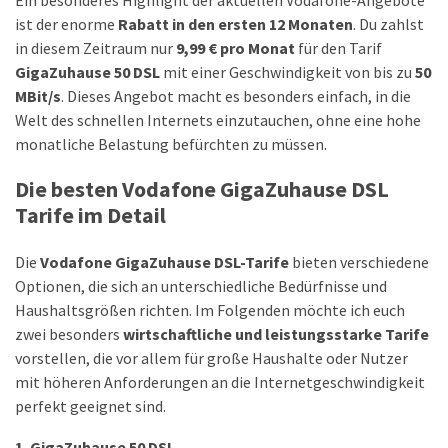
ist der enorme
Rabatt in den ersten 12 Monaten
. Du zahlst
DSL
in diesem Zeitraum nur
9,99 € pro Monat
für den Tarif
(23)
GigaZuhause 50 DSL
mit einer Geschwindigkeit von bis zu
50
MBit/s
. Dieses Angebot macht es besonders einfach, in die
Tablets
Welt des schnellen Internets einzutauchen, ohne eine hohe
&
monatliche Belastung befürchten zu müssen.
Multimedia
(34)
Die besten Vodafone GigaZuhause DSL
Smartwatches
Tarife im Detail
(13)
Die
Vodafone GigaZuhause DSL-Tarife
bieten verschiedene
Optionen, die sich an unterschiedliche Bedürfnisse und
Handytarif
Haushaltsgrößen richten. Im Folgenden möchte ich euch
(38)
zwei besonders
wirtschaftliche und leistungsstarke Tarife
Angebote
vorstellen, die vor allem für große Haushalte oder Nutzer
(19)
mit höheren Anforderungen an die Internetgeschwindigkeit
perfekt geeignet sind.
Handytarif-
Vergleich
1. GigaZuhause 50 DSL