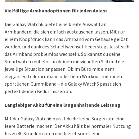
Welcher
Vielfältige Armbandoptionen für jeden Anlass
Handy-
Tarif
Die Galaxy Watch6 bietet eine breite Auswahl an
ist
Armbändern, die sich einfach austauschen lassen. Mit nur
ideal
einem Knopfdruck kann das Armband vom Gehäuse gelöst
–
werden, und dank des Schnellwechsel-Federstegs lässt sich
lokale
das Armband problemlos wechseln. So kannst du deine
SIM
Smartwatch mühelos an deinen individuellen Stil und die
oder
jeweilige Situation anpassen. Ob im Büro mit einem
internationale
eleganten Lederarmband oder beim Workout mit einem
Karte?
sportlichen Gummiband – die Galaxy Watch6 passt sich
perfekt deinen Bedürfnissen an.
MOST
Langlebiger Akku für eine langanhaltende Leistung
USED
CATEGORIES
Mit der Galaxy Watch6 musst du dir keine Sorgen um eine
leere Batterie machen. Der Akku hält bei normaler Nutzung
Handys
bis zu 40 Stunden durch und bietet somit eine
(31)