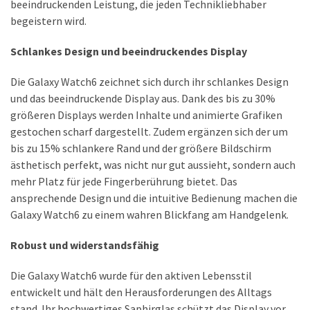
beeindruckenden Leistung, die jeden Technikliebhaber
Lite
begeistern wird.
und
dem
Schlankes Design und beeindruckendes Display
Apple
iPad
Die Galaxy Watch6 zeichnet sich durch ihr schlankes Design
Pro
und das beeindruckende Display aus. Dank des bis zu 30%
13-
größeren Displays werden Inhalte und animierte Grafiken
Zoll
gestochen scharf dargestellt. Zudem ergänzen sich der um
bis zu 15% schlankere Rand und der größere Bildschirm
Reise-
ästhetisch perfekt, was nicht nur gut aussieht, sondern auch
Essentials-
mehr Platz für jede Fingerberührung bietet. Das
Ratgeber:
ansprechende Design und die intuitive Bedienung machen die
Lokale
Galaxy Watch6 zu einem wahren Blickfang am Handgelenk.
oder
internationale
Robust und widerstandsfähig
SIM-
Karte
Die Galaxy Watch6 wurde für den aktiven Lebensstil
–
entwickelt und hält den Herausforderungen des Alltags
Was
stand. Ihr hochwertiges Saphirglas schützt das Display vor