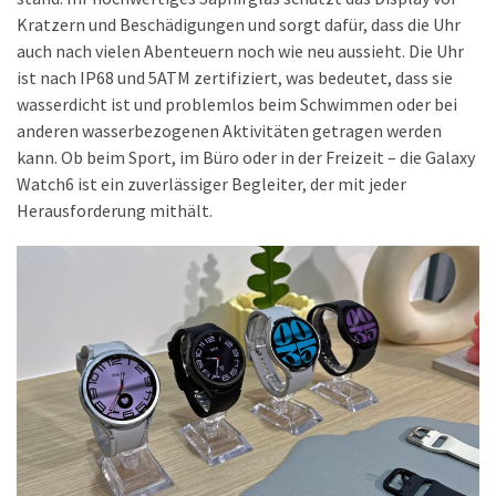
ist
Kratzern und Beschädigungen und sorgt dafür, dass die Uhr
kostengünstiger?
auch nach vielen Abenteuern noch wie neu aussieht. Die Uhr
ist nach IP68 und 5ATM zertifiziert, was bedeutet, dass sie
Smartwatch
wasserdicht ist und problemlos beim Schwimmen oder bei
vs.
anderen wasserbezogenen Aktivitäten getragen werden
Fitnessarmband:
kann. Ob beim Sport, im Büro oder in der Freizeit – die Galaxy
Wo
Watch6 ist ein zuverlässiger Begleiter, der mit jeder
liegen
Herausforderung mithält.
die
Unterschiede
–
und
was
passt
besser
zu
dir?
Kurzzeitreisende: