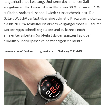
langanhaltende Leistung. Und wenn doch mal der Saft
ausgehen sollte, kannst du die Uhr in nur 30 Minuten auf 45%
DSL
aufladen, sodass du schnell wieder einsatzbereit bist. Die
(23)
Galaxy Watch6 verfügt über eine schnelle Prozessorleistung,
die bis zu 18% schneller ist als das Vorgängermodell. Dadurch
Tablets
werden Apps schneller geladen und du kannst noch
&
effizienter arbeiten. So bleibst du den ganzen Tag über
Multimedia
produktiv und verpasst keine wichtigen Momente.
(34)
Smartwatches
Innovative Verbindung mit dem Galaxy Z Fold5
(13)
Handytarif
(38)
Angebote
(19)
Handytarif-
Vergleich