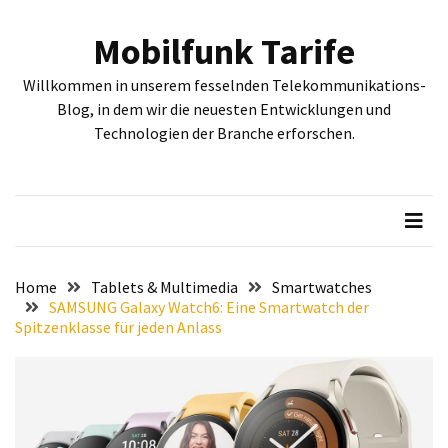
Skip
Skip
to
to
Mobilfunk Tarife
content
content
NEUESTE
Willkommen in unserem fesselnden Telekommunikations-
BEITRÄGE
Blog, in dem wir die neuesten Entwicklungen und
Technologien der Branche erforschen.
Tiefgehende
Bewertung:
Google
Pixel
Fold,
Google
Pixel
Home
Tablets & Multimedia
Smartwatches
9a
SAMSUNG Galaxy Watch6: Eine Smartwatch der
Spitzenklasse für jeden Anlass
und
Google
Pixel
9
–