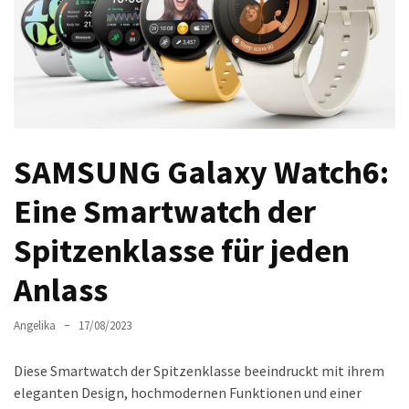
Welches
passt
am
besten
zu
dir?
Die
SAMSUNG Galaxy Watch6:
perfekte
Tablet-
Eine Smartwatch der
Wahl:
Spitzenklasse für jeden
Ein
Vergleich
Anlass
zwischen
dem
Angelika
17/08/2023
Samsung
Galaxy
Diese Smartwatch der Spitzenklasse beeindruckt mit ihrem
Tab
eleganten Design, hochmodernen Funktionen und einer
S10