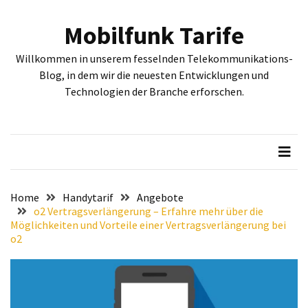
Skip
Skip
to
to
Mobilfunk Tarife
content
content
NEUESTE
Willkommen in unserem fesselnden Telekommunikations-
BEITRÄGE
Blog, in dem wir die neuesten Entwicklungen und
Technologien der Branche erforschen.
Tiefgehende
Bewertung:
Google
Pixel
Fold,
Google
Pixel
Home
Handytarif
Angebote
9a
o2 Vertragsverlängerung – Erfahre mehr über die
Möglichkeiten und Vorteile einer Vertragsverlängerung bei
und
o2
Google
Pixel
9
–