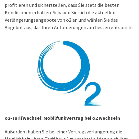
ist
profitieren und sicherstellen, dass Sie stets die besten
kostengünstiger?
Konditionen erhalten. Schauen Sie sich die aktuellen
Verlängerungsangebote von o2 an und wählen Sie das
Smartwatch
Angebot aus, das Ihren Anforderungen am besten entspricht.
vs.
Fitnessarmband:
Wo
liegen
die
Unterschiede
–
und
was
passt
besser
zu
o2-Tarifwechsel: Mobilfunkvertrag bei o2 wechseln
dir?
Außerdem haben Sie bei einer Vertragsverlängerung die
Kurzzeitreisende:
Möglichkeit, Ihren Tarif bei o2 zu wechseln. Wenn sich Ihre