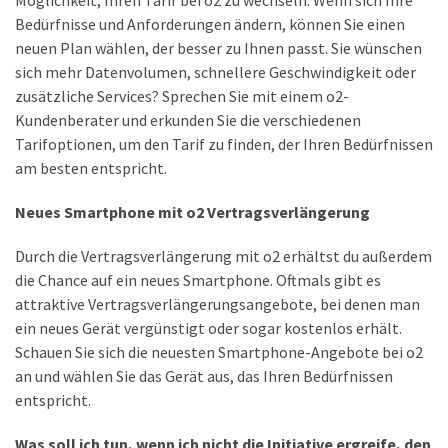
Welcher
Bedürfnisse und Anforderungen ändern, können Sie einen
Handy-
neuen Plan wählen, der besser zu Ihnen passt. Sie wünschen
Tarif
sich mehr Datenvolumen, schnellere Geschwindigkeit oder
ist
zusätzliche Services? Sprechen Sie mit einem o2-
ideal
Kundenberater und erkunden Sie die verschiedenen
–
Tarifoptionen, um den Tarif zu finden, der Ihren Bedürfnissen
lokale
am besten entspricht.
SIM
oder
Neues Smartphone mit o2 Vertragsverlängerung
internationale
Karte?
Durch die Vertragsverlängerung mit o2 erhältst du außerdem
die Chance auf ein neues Smartphone. Oftmals gibt es
attraktive Vertragsverlängerungsangebote, bei denen man
MOST
ein neues Gerät vergünstigt oder sogar kostenlos erhält.
USED
Schauen Sie sich die neuesten Smartphone-Angebote bei o2
CATEGORIES
an und wählen Sie das Gerät aus, das Ihren Bedürfnissen
entspricht.
Handys
(31)
Was soll ich tun, wenn ich nicht die Initiative ergreife, den