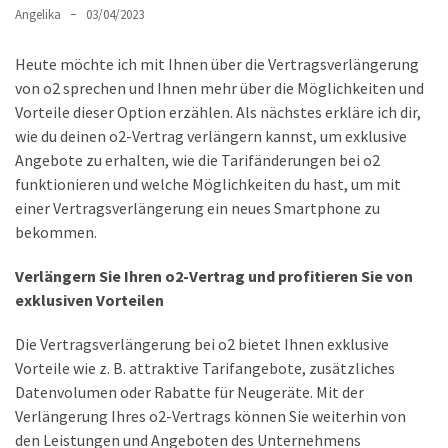
Lite
Angelika
03/04/2023
und
dem
Heute möchte ich mit Ihnen über die Vertragsverlängerung
Apple
von o2 sprechen und Ihnen mehr über die Möglichkeiten und
iPad
Vorteile dieser Option erzählen. Als nächstes erkläre ich dir,
Pro
wie du deinen o2-Vertrag verlängern kannst, um exklusive
13-
Angebote zu erhalten, wie die Tarifänderungen bei o2
Zoll
funktionieren und welche Möglichkeiten du hast, um mit
einer Vertragsverlängerung ein neues Smartphone zu
Reise-
bekommen.
Essentials-
Ratgeber:
Verlängern Sie Ihren o2-Vertrag und profitieren Sie von
Lokale
exklusiven Vorteilen
oder
internationale
Die Vertragsverlängerung bei o2 bietet Ihnen exklusive
SIM-
Vorteile wie z. B. attraktive Tarifangebote, zusätzliches
Karte
Datenvolumen oder Rabatte für Neugeräte. Mit der
–
Verlängerung Ihres o2-Vertrags können Sie weiterhin von
Was
den Leistungen und Angeboten des Unternehmens