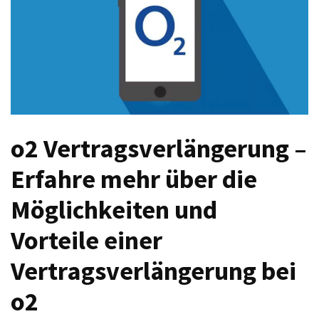
Welches
passt
am
besten
zu
dir?
Die
perfekte
o2 Vertragsverlängerung –
Tablet-
Erfahre mehr über die
Wahl:
Ein
Möglichkeiten und
Vergleich
zwischen
Vorteile einer
dem
Samsung
Vertragsverlängerung bei
Galaxy
Tab
o2
S10