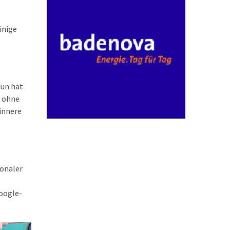
inige
nun hat
g ohne
innere
ionaler
Google-