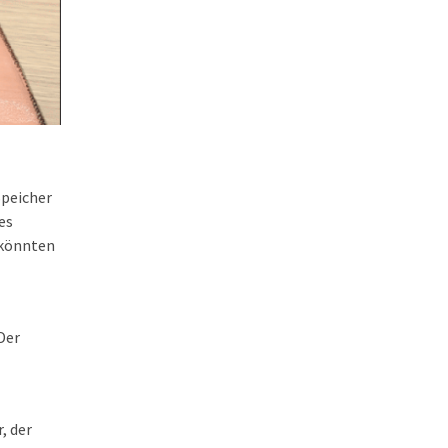
Speicher
es
 könnten
Der
, der