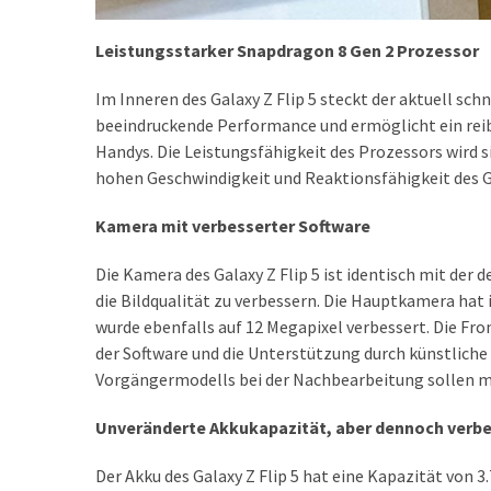
Welcher
Handy-
Leistungsstarker Snapdragon 8 Gen 2 Prozessor
Tarif
ist
Im Inneren des Galaxy Z Flip 5 steckt der aktuell sch
ideal
beeindruckende Performance und ermöglicht ein rei
–
Handys. Die Leistungsfähigkeit des Prozessors wird 
lokale
hohen Geschwindigkeit und Reaktionsfähigkeit des G
SIM
oder
Kamera mit verbesserter Software
internationale
Die Kamera des Galaxy Z Flip 5 ist identisch mit de
Karte?
die Bildqualität zu verbessern. Die Hauptkamera hat
wurde ebenfalls auf 12 Megapixel verbessert. Die Fr
der Software und die Unterstützung durch künstliche 
MOST
USED
Vorgängermodells bei der Nachbearbeitung sollen m
CATEGORIES
Unveränderte Akkukapazität, aber dennoch verbe
Handys
Der Akku des Galaxy Z Flip 5 hat eine Kapazität von 
(31)