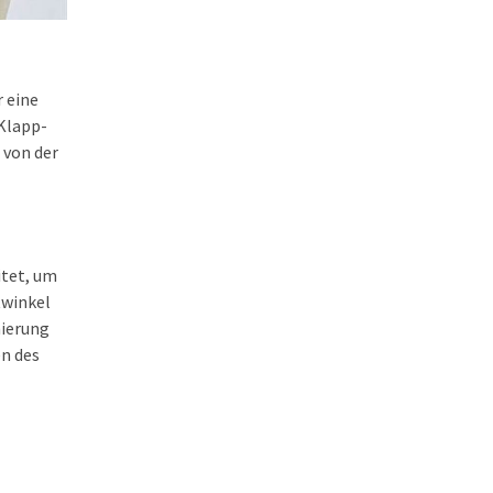
r eine
Klapp-
 von der
itet, um
twinkel
mierung
en des