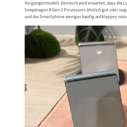
Vorgängermodell. Dennoch wird erwartet, dass die La
DSL
Snapdragon 8 Gen 2 Prozessors ähnlich gut oder sogar
(23)
und das Smartphone weniger häufig aufklappen müss
Tablets
&
Multimedia
(34)
Smartwatches
(13)
Handytarif
(38)
Angebote
(19)
Handytarif-
Vergleich