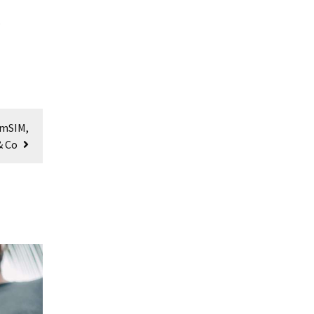
.
umSIM,
& Co