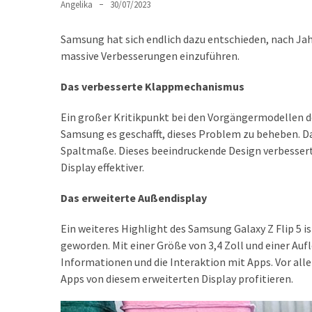
Lite
Angelika
30/07/2023
und
dem
Samsung hat sich endlich dazu entschieden, nach Jah
Apple
massive Verbesserungen einzuführen.
iPad
Das verbesserte Klappmechanismus
Pro
13-
Ein großer Kritikpunkt bei den Vorgängermodellen de
Zoll
Samsung es geschafft, dieses Problem zu beheben. Da
Spaltmaße. Dieses beeindruckende Design verbessert 
Reise-
Display effektiver.
Essentials-
Ratgeber:
Das erweiterte Außendisplay
Lokale
oder
Ein weiteres Highlight des Samsung Galaxy Z Flip 5 i
internationale
geworden. Mit einer Größe von 3,4 Zoll und einer Aufl
SIM-
Informationen und die Interaktion mit Apps. Vor all
Karte
Apps von diesem erweiterten Display profitieren.
–
Was