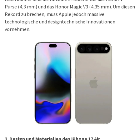
Welcher
Purse (4,3 mm) und das Honor Magic V3 (4,35 mm). Um diesen
Handy-
Rekord zu brechen, muss Apple jedoch massive
Tarif
technologische und designtechnische Innovationen
ist
vornehmen.
ideal
–
lokale
SIM
oder
internationale
Karte?
MOST
USED
CATEGORIES
Handys
(31)
2. Design und Materialien des iPhone 17 Air