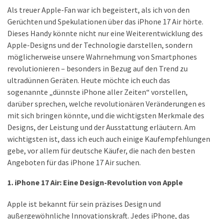
Lite
Als treuer Apple-Fan war ich begeistert, als ich von den
und
Gerüchten und Spekulationen über das iPhone 17 Air hörte.
dem
Dieses Handy könnte nicht nur eine Weiterentwicklung des
Apple
Apple-Designs und der Technologie darstellen, sondern
iPad
möglicherweise unsere Wahrnehmung von Smartphones
Pro
revolutionieren – besonders in Bezug auf den Trend zu
13-
ultradünnen Geräten. Heute möchte ich euch das
Zoll
sogenannte „dünnste iPhone aller Zeiten“ vorstellen,
darüber sprechen, welche revolutionären Veränderungen es
Reise-
mit sich bringen könnte, und die wichtigsten Merkmale des
Essentials-
Designs, der Leistung und der Ausstattung erläutern. Am
Ratgeber:
wichtigsten ist, dass ich euch auch einige Kaufempfehlungen
Lokale
gebe, vor allem für deutsche Käufer, die nach den besten
oder
Angeboten für das iPhone 17 Air suchen.
internationale
SIM-
1. iPhone 17 Air: Eine Design-Revolution von Apple
Karte
–
Apple ist bekannt für sein präzises Design und
Was
außergewöhnliche Innovationskraft. Jedes iPhone, das