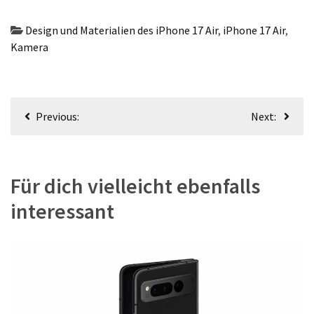
Design und Materialien des iPhone 17 Air
,
iPhone 17 Air
,
Kamera
Beitragsnavigation
Previous:
Next:
Für dich vielleicht ebenfalls
interessant