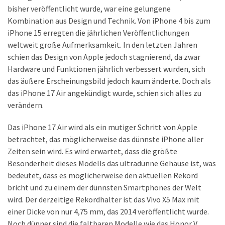
ist
bisher veröffentlicht wurde, war eine gelungene
kostengünstiger?
Kombination aus Design und Technik. Von iPhone 4 bis zum
iPhone 15 erregten die jährlichen Veröffentlichungen
Smartwatch
weltweit große Aufmerksamkeit. In den letzten Jahren
vs.
schien das Design von Apple jedoch stagnierend, da zwar
Fitnessarmband:
Hardware und Funktionen jährlich verbessert wurden, sich
Wo
das äußere Erscheinungsbild jedoch kaum änderte. Doch als
liegen
das iPhone 17 Air angekündigt wurde, schien sich alles zu
die
verändern.
Unterschiede
–
Das iPhone 17 Air wird als ein mutiger Schritt von Apple
und
betrachtet, das möglicherweise das dünnste iPhone aller
was
Zeiten sein wird. Es wird erwartet, dass die größte
passt
Besonderheit dieses Modells das ultradünne Gehäuse ist, was
besser
bedeutet, dass es möglicherweise den aktuellen Rekord
zu
bricht und zu einem der dünnsten Smartphones der Welt
dir?
wird. Der derzeitige Rekordhalter ist das Vivo X5 Max mit
einer Dicke von nur 4,75 mm, das 2014 veröffentlicht wurde.
Kurzzeitreisende:
Noch dünner sind die faltbaren Modelle wie das Honor V