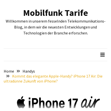
Skip
Skip
to
to
Mobilfunk Tarife
content
content
NEUESTE
Willkommen in unserem fesselnden Telekommunikations-
BEITRÄGE
Blog, in dem wir die neuesten Entwicklungen und
Technologien der Branche erforschen.
Tiefgehende
Bewertung:
Google
Pixel
Fold,
Google
Pixel
Home
Handys
9a
Kommt das elegante Apple-Handy? iPhone 17 Air: Die
ultradünne Zukunft von iPhone?
und
Google
Pixel
9
–