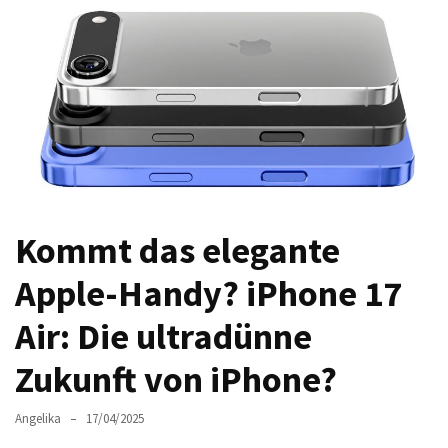
Welches
passt
am
besten
zu
dir?
Die
perfekte
Tablet-
Kommt das elegante
Wahl:
Ein
Apple-Handy? iPhone 17
Vergleich
zwischen
Air: Die ultradünne
dem
Samsung
Zukunft von iPhone?
Galaxy
Tab
Angelika
17/04/2025
S10