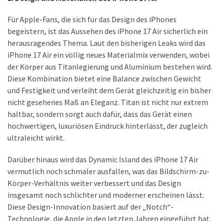
DSL
Für Apple-Fans, die sich für das Design des iPhones
(23)
begeistern, ist das Aussehen des iPhone 17 Air sicherlich ein
herausragendes Thema. Laut den bisherigen Leaks wird das
Tablets
iPhone 17 Air ein völlig neues Materialmix verwenden, wobei
&
der Körper aus Titanlegierung und Aluminium bestehen wird.
Multimedia
Diese Kombination bietet eine Balance zwischen Gewicht
(34)
und Festigkeit und verleiht dem Gerät gleichzeitig ein bisher
Smartwatches
nicht gesehenes Maß an Eleganz. Titan ist nicht nur extrem
(13)
haltbar, sondern sorgt auch dafür, dass das Gerät einen
hochwertigen, luxuriösen Eindruck hinterlässt, der zugleich
ultraleicht wirkt.
Handytarif
(38)
Darüber hinaus wird das Dynamic Island des iPhone 17 Air
Angebote
vermutlich noch schmaler ausfallen, was das Bildschirm-zu-
(19)
Körper-Verhältnis weiter verbessert und das Design
insgesamt noch schlichter und moderner erscheinen lässt.
Handytarif-
Diese Design-Innovation basiert auf der „Notch“-
Vergleich
Technologie, die Apple in den letzten Jahren eingeführt hat,