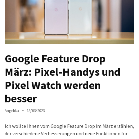
Welches
passt
am
besten
zu
dir?
Die
Google Feature Drop
perfekte
Tablet-
März: Pixel-Handys und
Wahl:
Pixel Watch werden
Ein
Vergleich
besser
zwischen
dem
Angelika
15/03/2023
Samsung
Galaxy
Ich wollte Ihnen vom Google Feature Drop im März erzählen,
Tab
der verschiedene Verbesserungen und neue Funktionen für
S10