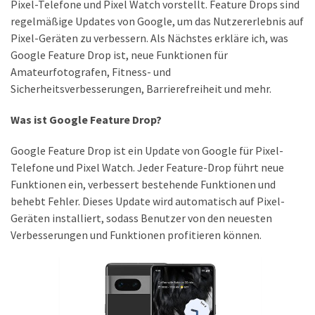
Pixel-Telefone und Pixel Watch vorstellt. Feature Drops sind
Lite
regelmäßige Updates von Google, um das Nutzererlebnis auf
und
Pixel-Geräten zu verbessern. Als Nächstes erkläre ich, was
dem
Google Feature Drop ist, neue Funktionen für
Apple
Amateurfotografen, Fitness- und
iPad
Sicherheitsverbesserungen, Barrierefreiheit und mehr.
Pro
13-
Was ist Google Feature Drop?
Zoll
Google Feature Drop ist ein Update von Google für Pixel-
Reise-
Telefone und Pixel Watch. Jeder Feature-Drop führt neue
Essentials-
Funktionen ein, verbessert bestehende Funktionen und
Ratgeber:
behebt Fehler. Dieses Update wird automatisch auf Pixel-
Lokale
Geräten installiert, sodass Benutzer von den neuesten
oder
Verbesserungen und Funktionen profitieren können.
internationale
SIM-
Karte
–
Was