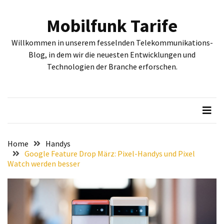
Skip
Skip
to
to
Mobilfunk Tarife
content
content
NEUESTE
Willkommen in unserem fesselnden Telekommunikations-
BEITRÄGE
Blog, in dem wir die neuesten Entwicklungen und
Technologien der Branche erforschen.
Tiefgehende
Bewertung:
Google
Pixel
Fold,
Google
Pixel
Home
Handys
9a
Google Feature Drop März: Pixel-Handys und Pixel
Watch werden besser
und
Google
Pixel
9
–