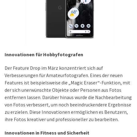
ist
kostengünstiger?
Smartwatch
vs.
Fitnessarmband:
Wo
liegen
Innovationen für Hobbyfotografen
die
Der Feature Drop im März konzentriert sich auf
Unterschiede
Verbesserungen für Amateurfotografen. Eines der neuen
–
Features ist beispielsweise die „Magic Eraser“-Funktion, mit
und
der sich unerwünschte Objekte oder Personen aus Fotos
was
entfernen lassen. Darüber hinaus wurde die Nachbearbeitung
passt
von Fotos verbessert, um noch beeindruckendere Ergebnisse
besser
zu erzielen. Diese Innovationen ermöglichen es Benutzern,
zu
ihre Fotos kreativer und professioneller zu bearbeiten.
dir?
Innovationen in Fitness und Sicherheit
Kurzzeitreisende: