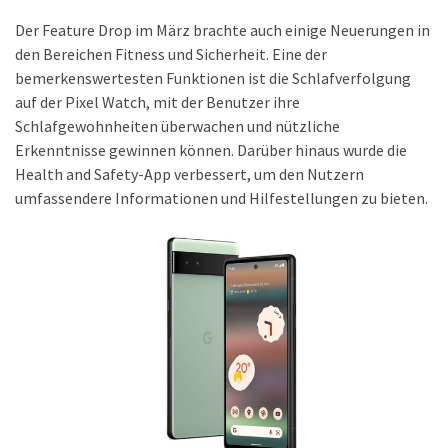
Welcher
Der Feature Drop im März brachte auch einige Neuerungen in
Handy-
den Bereichen Fitness und Sicherheit. Eine der
Tarif
bemerkenswertesten Funktionen ist die Schlafverfolgung
ist
auf der Pixel Watch, mit der Benutzer ihre
ideal
Schlafgewohnheiten überwachen und nützliche
–
Erkenntnisse gewinnen können. Darüber hinaus wurde die
lokale
Health and Safety-App verbessert, um den Nutzern
SIM
umfassendere Informationen und Hilfestellungen zu bieten.
oder
internationale
Karte?
MOST
USED
CATEGORIES
Handys
(31)