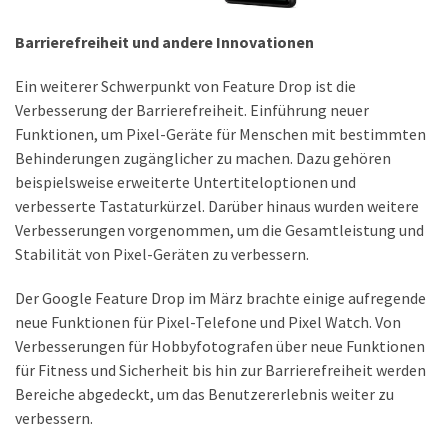
DSL
Barrierefreiheit und andere Innovationen
(23)
Ein weiterer Schwerpunkt von Feature Drop ist die
Tablets
Verbesserung der Barrierefreiheit. Einführung neuer
&
Funktionen, um Pixel-Geräte für Menschen mit bestimmten
Multimedia
Behinderungen zugänglicher zu machen. Dazu gehören
(34)
beispielsweise erweiterte Untertiteloptionen und
Smartwatches
verbesserte Tastaturkürzel. Darüber hinaus wurden weitere
(13)
Verbesserungen vorgenommen, um die Gesamtleistung und
Stabilität von Pixel-Geräten zu verbessern.
Der Google Feature Drop im März brachte einige aufregende
Handytarif
neue Funktionen für Pixel-Telefone und Pixel Watch. Von
(38)
Verbesserungen für Hobbyfotografen über neue Funktionen
Angebote
für Fitness und Sicherheit bis hin zur Barrierefreiheit werden
(19)
Bereiche abgedeckt, um das Benutzererlebnis weiter zu
Handytarif-
verbessern.
Vergleich