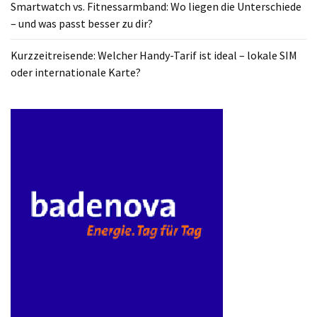
Smartwatch vs. Fitnessarmband: Wo liegen die Unterschiede
ist
– und was passt besser zu dir?
kostengünstiger?
Kurzzeitreisende: Welcher Handy-Tarif ist ideal – lokale SIM
Smartwatch
oder internationale Karte?
vs.
Fitnessarmband:
Wo
liegen
die
Unterschiede
–
und
was
passt
besser
zu
dir?
Kurzzeitreisende: