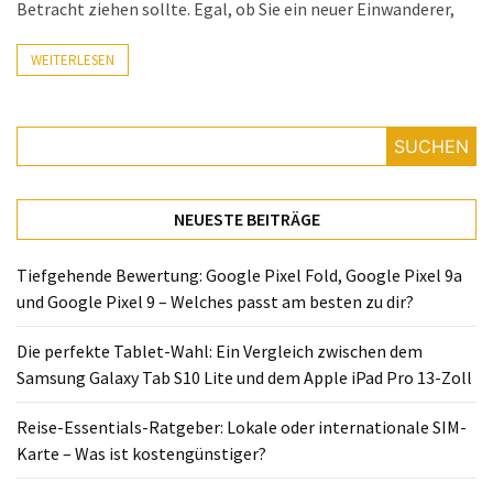
Lite
Betracht ziehen sollte. Egal, ob Sie ein neuer Einwanderer,
und
dem
WEITERLESEN
Apple
iPad
Pro
SUCHEN
13-
Zoll
NEUESTE BEITRÄGE
Reise-
Essentials-
Tiefgehende Bewertung: Google Pixel Fold, Google Pixel 9a
Ratgeber:
und Google Pixel 9 – Welches passt am besten zu dir?
Lokale
oder
Die perfekte Tablet-Wahl: Ein Vergleich zwischen dem
internationale
Samsung Galaxy Tab S10 Lite und dem Apple iPad Pro 13-Zoll
SIM-
Reise-Essentials-Ratgeber: Lokale oder internationale SIM-
Karte
Karte – Was ist kostengünstiger?
–
Was