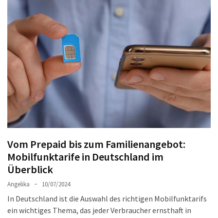
Welches
passt
am
besten
zu
dir?
Die
perfekte
Tablet-
Wahl:
Ein
Vergleich
Vom Prepaid bis zum Familienangebot:
zwischen
Mobilfunktarife in Deutschland im
dem
Überblick
Samsung
Angelika
10/07/2024
Galaxy
Tab
In Deutschland ist die Auswahl des richtigen Mobilfunktarifs
S10
ein wichtiges Thema, das jeder Verbraucher ernsthaft in