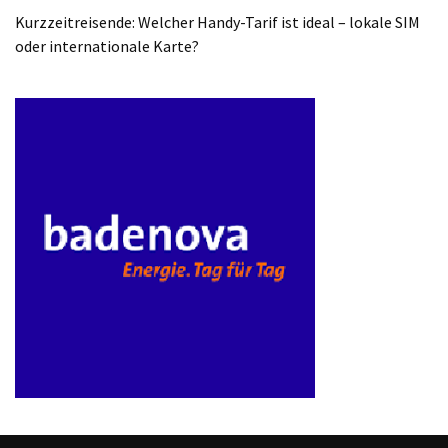
ist
Kurzzeitreisende: Welcher Handy-Tarif ist ideal – lokale SIM
kostengünstiger?
oder internationale Karte?
Smartwatch
vs.
Fitnessarmband:
Wo
liegen
die
Unterschiede
–
und
was
passt
besser
zu
dir?
Kurzzeitreisende: