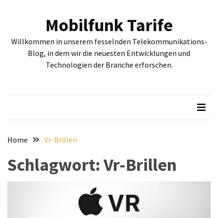
Skip
Skip
to
to
Mobilfunk Tarife
content
content
NEUESTE
Willkommen in unserem fesselnden Telekommunikations-
BEITRÄGE
Blog, in dem wir die neuesten Entwicklungen und
Technologien der Branche erforschen.
Tiefgehende
Bewertung:
Google
Pixel
Fold,
Google
Pixel
Home
Vr-Brillen
9a
Schlagwort:
Vr-Brillen
und
Google
Pixel
9
–