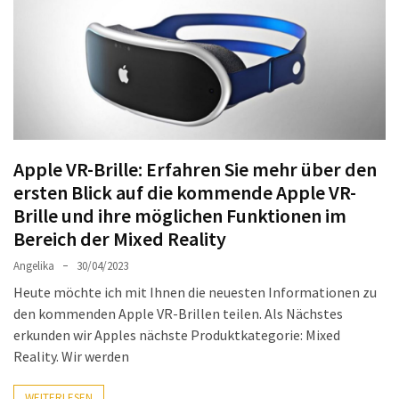
Welches
passt
am
besten
zu
dir?
Die
Apple VR-Brille: Erfahren Sie mehr über den
perfekte
ersten Blick auf die kommende Apple VR-
Tablet-
Brille und ihre möglichen Funktionen im
Wahl:
Ein
Bereich der Mixed Reality
Vergleich
Angelika
30/04/2023
zwischen
Heute möchte ich mit Ihnen die neuesten Informationen zu
dem
den kommenden Apple VR-Brillen teilen. Als Nächstes
Samsung
erkunden wir Apples nächste Produktkategorie: Mixed
Galaxy
Reality. Wir werden
Tab
S10
WEITERLESEN