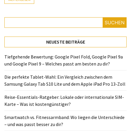
Lite
und
dem
SUCHEN
Apple
iPad
Pro
NEUESTE BEITRÄGE
13-
Zoll
Tiefgehende Bewertung: Google Pixel Fold, Google Pixel 9a
und Google Pixel 9 – Welches passt am besten zu dir?
Reise-
Essentials-
Die perfekte Tablet-Wahl: Ein Vergleich zwischen dem
Ratgeber:
Samsung Galaxy Tab S10 Lite und dem Apple iPad Pro 13-Zoll
Lokale
oder
Reise-Essentials-Ratgeber: Lokale oder internationale SIM-
internationale
Karte – Was ist kostengünstiger?
SIM-
Karte
Smartwatch vs. Fitnessarmband: Wo liegen die Unterschiede
–
– und was passt besser zu dir?
Was