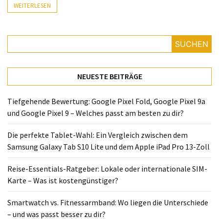
Lite
WEITERLESEN
und
dem
Apple
SUCHEN
iPad
Pro
13-
NEUESTE BEITRÄGE
Zoll
Tiefgehende Bewertung: Google Pixel Fold, Google Pixel 9a
Reise-
und Google Pixel 9 – Welches passt am besten zu dir?
Essentials-
Ratgeber:
Die perfekte Tablet-Wahl: Ein Vergleich zwischen dem
Lokale
Samsung Galaxy Tab S10 Lite und dem Apple iPad Pro 13-Zoll
oder
internationale
Reise-Essentials-Ratgeber: Lokale oder internationale SIM-
SIM-
Karte – Was ist kostengünstiger?
Karte
–
Smartwatch vs. Fitnessarmband: Wo liegen die Unterschiede
Was
– und was passt besser zu dir?