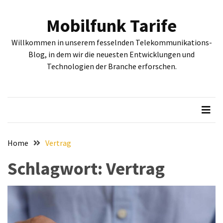
Skip
Skip
to
to
Mobilfunk Tarife
content
content
NEUESTE
Willkommen in unserem fesselnden Telekommunikations-
BEITRÄGE
Blog, in dem wir die neuesten Entwicklungen und
Technologien der Branche erforschen.
Tiefgehende
Bewertung:
Google
Pixel
Fold,
Google
Pixel
Home
Vertrag
9a
Schlagwort:
Vertrag
und
Google
Pixel
9
–