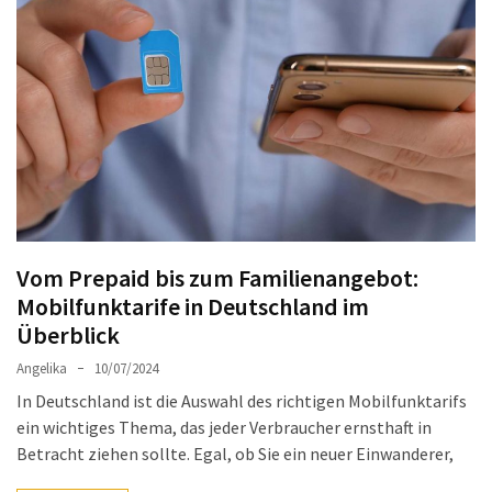
Welches
passt
am
besten
zu
dir?
Die
perfekte
Tablet-
Wahl:
Vom Prepaid bis zum Familienangebot:
Ein
Mobilfunktarife in Deutschland im
Vergleich
Überblick
zwischen
dem
Angelika
10/07/2024
Samsung
In Deutschland ist die Auswahl des richtigen Mobilfunktarifs
Galaxy
ein wichtiges Thema, das jeder Verbraucher ernsthaft in
Tab
Betracht ziehen sollte. Egal, ob Sie ein neuer Einwanderer,
S10