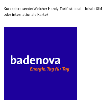
ist
Kurzzeitreisende: Welcher Handy-Tarif ist ideal – lokale SIM
kostengünstiger?
oder internationale Karte?
Smartwatch
vs.
Fitnessarmband:
Wo
liegen
die
Unterschiede
–
und
was
passt
besser
zu
dir?
Kurzzeitreisende: