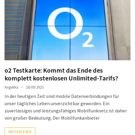
Welches
passt
am
besten
zu
dir?
Die
perfekte
Tablet-
o2 Testkarte: Kommt das Ende des
Wahl:
komplett kostenlosen Unlimited-Tarifs?
Ein
Vergleich
Angelika
18/09/2023
zwischen
In der heutigen Zeit sind mobile Datenverbindungen für
dem
unser tägliches Leben unverzichtbar geworden. Ein
Samsung
zuverlässiges und leistungsfähiges Mobilfunknetz ist daher
Galaxy
von großer Bedeutung. Der Mobilfunkanbieter
Tab
S10
WEITERLESEN