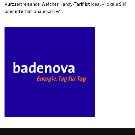
ist
Kurzzeitreisende: Welcher Handy-Tarif ist ideal – lokale SIM
kostengünstiger?
oder internationale Karte?
Smartwatch
vs.
Fitnessarmband:
Wo
liegen
die
Unterschiede
–
und
was
passt
besser
zu
dir?
Kurzzeitreisende: