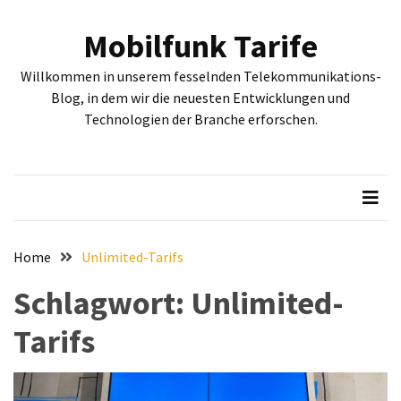
Skip
Skip
to
to
Mobilfunk Tarife
content
content
NEUESTE
Willkommen in unserem fesselnden Telekommunikations-
BEITRÄGE
Blog, in dem wir die neuesten Entwicklungen und
Technologien der Branche erforschen.
Tiefgehende
Bewertung:
Google
Pixel
Fold,
Google
Pixel
Home
Unlimited-Tarifs
9a
Schlagwort:
Unlimited-
und
Google
Tarifs
Pixel
9
–