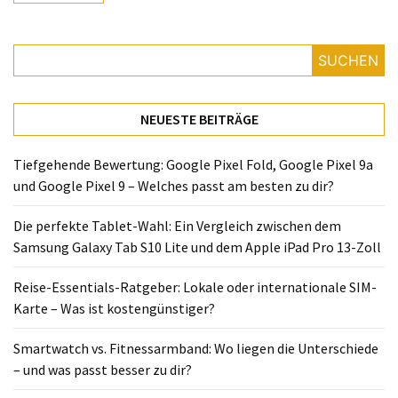
Lite
und
dem
SUCHEN
Apple
iPad
Pro
NEUESTE BEITRÄGE
13-
Zoll
Tiefgehende Bewertung: Google Pixel Fold, Google Pixel 9a
und Google Pixel 9 – Welches passt am besten zu dir?
Reise-
Essentials-
Die perfekte Tablet-Wahl: Ein Vergleich zwischen dem
Ratgeber:
Samsung Galaxy Tab S10 Lite und dem Apple iPad Pro 13-Zoll
Lokale
oder
Reise-Essentials-Ratgeber: Lokale oder internationale SIM-
internationale
Karte – Was ist kostengünstiger?
SIM-
Karte
Smartwatch vs. Fitnessarmband: Wo liegen die Unterschiede
–
– und was passt besser zu dir?
Was