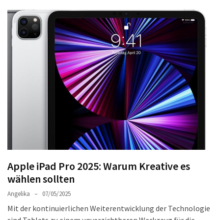
Welches
passt
am
besten
zu
dir?
Die
perfekte
Tablet-
Wahl:
Ein
Vergleich
zwischen
Apple iPad Pro 2025: Warum Kreative es
dem
Samsung
wählen sollten
Galaxy
Angelika
07/05/2025
Tab
Mit der kontinuierlichen Weiterentwicklung der Technologie
S10