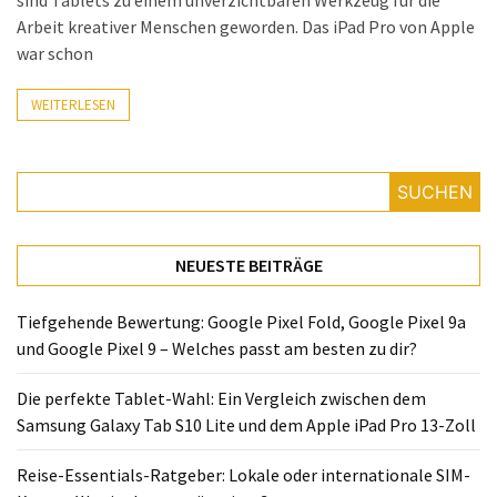
sind Tablets zu einem unverzichtbaren Werkzeug für die
Lite
Arbeit kreativer Menschen geworden. Das iPad Pro von Apple
und
war schon
dem
Apple
WEITERLESEN
iPad
Pro
13-
SUCHEN
Zoll
Reise-
NEUESTE BEITRÄGE
Essentials-
Ratgeber:
Tiefgehende Bewertung: Google Pixel Fold, Google Pixel 9a
Lokale
und Google Pixel 9 – Welches passt am besten zu dir?
oder
internationale
Die perfekte Tablet-Wahl: Ein Vergleich zwischen dem
SIM-
Samsung Galaxy Tab S10 Lite und dem Apple iPad Pro 13-Zoll
Karte
–
Reise-Essentials-Ratgeber: Lokale oder internationale SIM-
Was