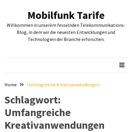
Skip
Skip
to
to
Mobilfunk Tarife
content
content
NEUESTE
Willkommen in unserem fesselnden Telekommunikations-
BEITRÄGE
Blog, in dem wir die neuesten Entwicklungen und
Technologien der Branche erforschen.
Tiefgehende
Bewertung:
Google
Pixel
Fold,
Google
Pixel
Home
Umfangreiche Kreativanwendungen
9a
Schlagwort:
und
Google
Umfangreiche
Pixel
9
Kreativanwendungen
–