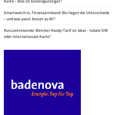
Karte – Was ist kostengünstiger?
ist
kostengünstiger?
Smartwatch vs. Fitnessarmband: Wo liegen die Unterschiede
– und was passt besser zu dir?
Smartwatch
vs.
Kurzzeitreisende: Welcher Handy-Tarif ist ideal – lokale SIM
Fitnessarmband:
oder internationale Karte?
Wo
liegen
die
Unterschiede
–
und
was
passt
besser
zu
dir?
Kurzzeitreisende: