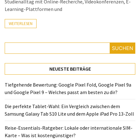
Studienalltag mit Online-Recherche, Videokonferenzen, E-
Lite
Learning-Plattformen und
und
dem
WEITERLESEN
Apple
iPad
Pro
13-
SUCHEN
Zoll
Reise-
NEUESTE BEITRÄGE
Essentials-
Ratgeber:
Tiefgehende Bewertung: Google Pixel Fold, Google Pixel 9a
Lokale
und Google Pixel 9 – Welches passt am besten zu dir?
oder
internationale
Die perfekte Tablet-Wahl: Ein Vergleich zwischen dem
SIM-
Samsung Galaxy Tab S10 Lite und dem Apple iPad Pro 13-Zoll
Karte
Reise-Essentials-Ratgeber: Lokale oder internationale SIM-
–
Karte – Was ist kostengünstiger?
Was