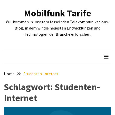
Skip
Skip
to
to
Mobilfunk Tarife
content
content
NEUESTE
Willkommen in unserem fesselnden Telekommunikations-
BEITRÄGE
Blog, in dem wir die neuesten Entwicklungen und
Technologien der Branche erforschen.
Tiefgehende
Bewertung:
Google
Pixel
Fold,
Google
Pixel
Home
Studenten-Internet
9a
Schlagwort:
Studenten-
und
Google
Internet
Pixel
9
–