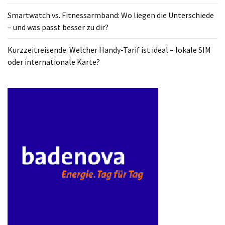
ist
Smartwatch vs. Fitnessarmband: Wo liegen die Unterschiede
kostengünstiger?
– und was passt besser zu dir?
Smartwatch
Kurzzeitreisende: Welcher Handy-Tarif ist ideal – lokale SIM
vs.
oder internationale Karte?
Fitnessarmband:
Wo
liegen
die
Unterschiede
–
und
was
passt
besser
zu
dir?
Kurzzeitreisende: