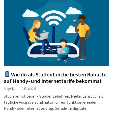
Welches
passt
am
besten
zu
dir?
Die
perfekte
Tablet-
Wahl:
Ein
Vergleich
Wie du als Student:in die besten Rabatte
zwischen
auf Handy- und Internettarife bekommst
dem
Angelika
04/11/2025
Samsung
Studieren ist teuer – Studiengebühren, Miete, Lehrbücher,
Galaxy
tägliche Ausgaben und natürlich: ein funktionierender
Tab
Handy- oder Internetvertrag. Gerade im digitalen
S10