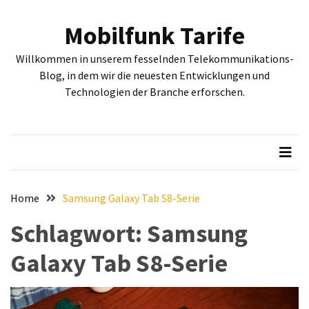
Skip
Skip
to
to
Mobilfunk Tarife
content
content
NEUESTE
Willkommen in unserem fesselnden Telekommunikations-
BEITRÄGE
Blog, in dem wir die neuesten Entwicklungen und
Technologien der Branche erforschen.
Tiefgehende
Bewertung:
Google
Pixel
Fold,
Google
Pixel
Home
Samsung Galaxy Tab S8-Serie
9a
Schlagwort:
Samsung
und
Google
Galaxy Tab S8-Serie
Pixel
9
–