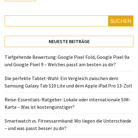
Lite
und
dem
SUCHEN
Apple
iPad
Pro
NEUESTE BEITRÄGE
13-
Zoll
Tiefgehende Bewertung: Google Pixel Fold, Google Pixel 9a
und Google Pixel 9 – Welches passt am besten zu dir?
Reise-
Essentials-
Die perfekte Tablet-Wahl: Ein Vergleich zwischen dem
Ratgeber:
Samsung Galaxy Tab S10 Lite und dem Apple iPad Pro 13-Zoll
Lokale
oder
Reise-Essentials-Ratgeber: Lokale oder internationale SIM-
internationale
Karte – Was ist kostengünstiger?
SIM-
Karte
Smartwatch vs. Fitnessarmband: Wo liegen die Unterschiede
–
– und was passt besser zu dir?
Was