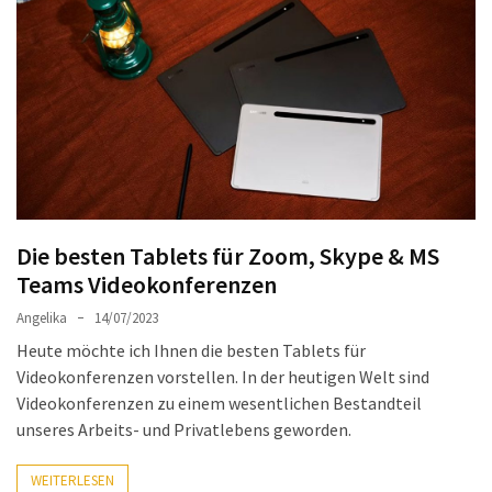
Welches
passt
am
besten
zu
dir?
Die
perfekte
Tablet-
Die besten Tablets für Zoom, Skype & MS
Wahl:
Teams Videokonferenzen
Ein
Vergleich
Angelika
14/07/2023
zwischen
Heute möchte ich Ihnen die besten Tablets für
dem
Videokonferenzen vorstellen. In der heutigen Welt sind
Samsung
Videokonferenzen zu einem wesentlichen Bestandteil
Galaxy
unseres Arbeits- und Privatlebens geworden.
Tab
S10
WEITERLESEN