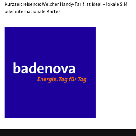
ist
Kurzzeitreisende: Welcher Handy-Tarif ist ideal – lokale SIM
kostengünstiger?
oder internationale Karte?
Smartwatch
vs.
Fitnessarmband:
Wo
liegen
die
Unterschiede
–
und
was
passt
besser
zu
dir?
Kurzzeitreisende: