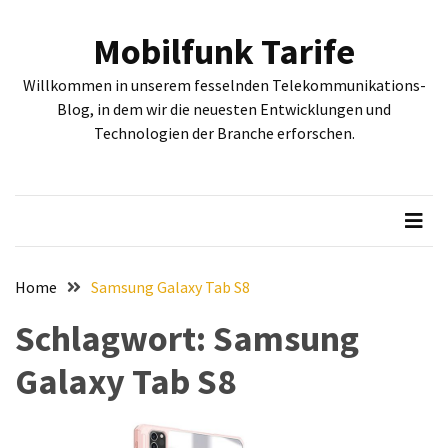
Skip
Skip
to
to
Mobilfunk Tarife
content
content
NEUESTE
Willkommen in unserem fesselnden Telekommunikations-
BEITRÄGE
Blog, in dem wir die neuesten Entwicklungen und
Technologien der Branche erforschen.
Tiefgehende
Bewertung:
Google
Pixel
Fold,
Google
Pixel
Home
Samsung Galaxy Tab S8
9a
Schlagwort:
Samsung
und
Google
Galaxy Tab S8
Pixel
9
–