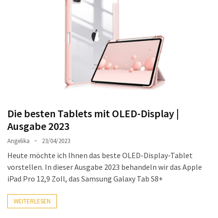
Welches
passt
am
besten
zu
dir?
Die
perfekte
Tablet-
Die besten Tablets mit OLED-Display |
Wahl:
Ausgabe 2023
Ein
Vergleich
Angelika
23/04/2023
zwischen
Heute möchte ich Ihnen das beste OLED-Display-Tablet
dem
vorstellen. In dieser Ausgabe 2023 behandeln wir das Apple
Samsung
iPad Pro 12,9 Zoll, das Samsung Galaxy Tab S8+
Galaxy
Tab
WEITERLESEN
S10