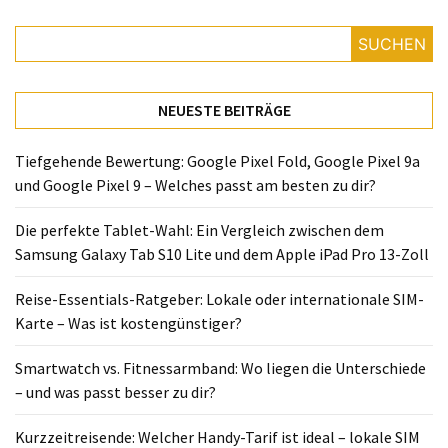
Lite
und
SUCHEN
dem
Apple
iPad
NEUESTE BEITRÄGE
Pro
13-
Tiefgehende Bewertung: Google Pixel Fold, Google Pixel 9a
Zoll
und Google Pixel 9 – Welches passt am besten zu dir?
Reise-
Die perfekte Tablet-Wahl: Ein Vergleich zwischen dem
Essentials-
Samsung Galaxy Tab S10 Lite und dem Apple iPad Pro 13-Zoll
Ratgeber:
Lokale
Reise-Essentials-Ratgeber: Lokale oder internationale SIM-
oder
Karte – Was ist kostengünstiger?
internationale
SIM-
Smartwatch vs. Fitnessarmband: Wo liegen die Unterschiede
Karte
– und was passt besser zu dir?
–
Was
Kurzzeitreisende: Welcher Handy-Tarif ist ideal – lokale SIM