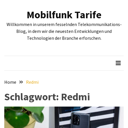
Skip
Skip
to
to
Mobilfunk Tarife
content
content
NEUESTE
Willkommen in unserem fesselnden Telekommunikations-
BEITRÄGE
Blog, in dem wir die neuesten Entwicklungen und
Technologien der Branche erforschen.
Tiefgehende
Bewertung:
Google
Pixel
Fold,
Google
Pixel
Home
Redmi
9a
Schlagwort:
Redmi
und
Google
Pixel
9
–