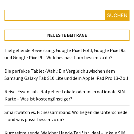
Lite
und
SUCHEN
dem
Apple
iPad
NEUESTE BEITRÄGE
Pro
13-
Tiefgehende Bewertung: Google Pixel Fold, Google Pixel 9a
Zoll
und Google Pixel 9 – Welches passt am besten zu dir?
Reise-
Die perfekte Tablet-Wahl: Ein Vergleich zwischen dem
Essentials-
Samsung Galaxy Tab S10 Lite und dem Apple iPad Pro 13-Zoll
Ratgeber:
Lokale
Reise-Essentials-Ratgeber: Lokale oder internationale SIM-
oder
Karte – Was ist kostengünstiger?
internationale
SIM-
Smartwatch vs. Fitnessarmband: Wo liegen die Unterschiede
Karte
– und was passt besser zu dir?
–
Was
Kurzzeitreisende: Welcher Handy-Tarif ist ideal – lokale SIM