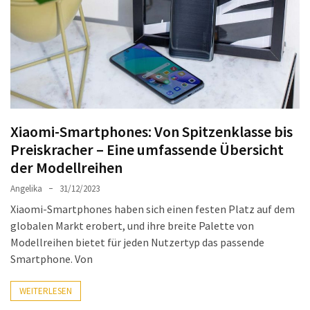
Welches
passt
am
besten
zu
dir?
Die
Xiaomi-Smartphones: Von Spitzenklasse bis
perfekte
Preiskracher – Eine umfassende Übersicht
Tablet-
der Modellreihen
Wahl:
Ein
Angelika
31/12/2023
Vergleich
Xiaomi-Smartphones haben sich einen festen Platz auf dem
zwischen
globalen Markt erobert, und ihre breite Palette von
dem
Modellreihen bietet für jeden Nutzertyp das passende
Samsung
Smartphone. Von
Galaxy
Tab
WEITERLESEN
S10