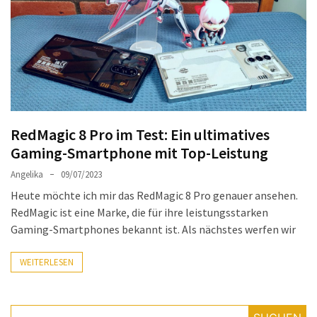
Welches
passt
am
besten
zu
dir?
Die
RedMagic 8 Pro im Test: Ein ultimatives
perfekte
Gaming-Smartphone mit Top-Leistung
Tablet-
Wahl:
Angelika
09/07/2023
Ein
Heute möchte ich mir das RedMagic 8 Pro genauer ansehen.
Vergleich
RedMagic ist eine Marke, die für ihre leistungsstarken
zwischen
Gaming-Smartphones bekannt ist. Als nächstes werfen wir
dem
Samsung
WEITERLESEN
Galaxy
Tab
S10