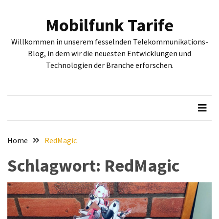
Skip
Skip
to
to
Mobilfunk Tarife
content
content
NEUESTE
Willkommen in unserem fesselnden Telekommunikations-
BEITRÄGE
Blog, in dem wir die neuesten Entwicklungen und
Technologien der Branche erforschen.
Tiefgehende
Bewertung:
Google
Pixel
Fold,
Google
Pixel
Home
RedMagic
9a
Schlagwort:
RedMagic
und
Google
Pixel
9
–