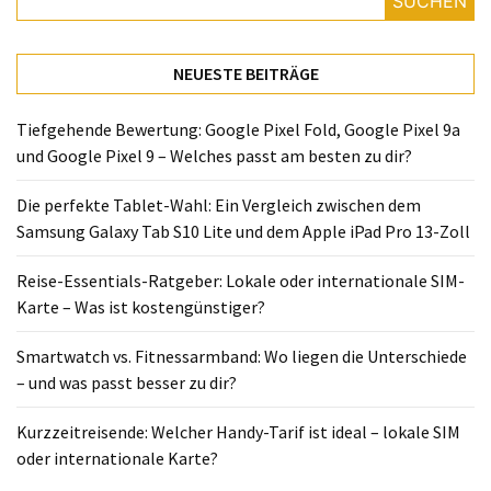
SUCHEN
Lite
und
dem
NEUESTE BEITRÄGE
Apple
iPad
Tiefgehende Bewertung: Google Pixel Fold, Google Pixel 9a
Pro
und Google Pixel 9 – Welches passt am besten zu dir?
13-
Zoll
Die perfekte Tablet-Wahl: Ein Vergleich zwischen dem
Samsung Galaxy Tab S10 Lite und dem Apple iPad Pro 13-Zoll
Reise-
Essentials-
Reise-Essentials-Ratgeber: Lokale oder internationale SIM-
Ratgeber:
Karte – Was ist kostengünstiger?
Lokale
oder
Smartwatch vs. Fitnessarmband: Wo liegen die Unterschiede
internationale
– und was passt besser zu dir?
SIM-
Karte
Kurzzeitreisende: Welcher Handy-Tarif ist ideal – lokale SIM
–
oder internationale Karte?
Was