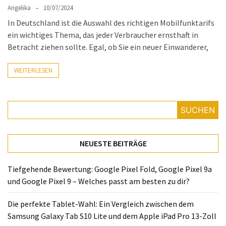
ist
Angelika
10/07/2024
kostengünstiger?
In Deutschland ist die Auswahl des richtigen Mobilfunktarifs
ein wichtiges Thema, das jeder Verbraucher ernsthaft in
Smartwatch
Betracht ziehen sollte. Egal, ob Sie ein neuer Einwanderer,
vs.
Fitnessarmband:
WEITERLESEN
Wo
liegen
die
SUCHEN
Unterschiede
–
und
NEUESTE BEITRÄGE
was
passt
Tiefgehende Bewertung: Google Pixel Fold, Google Pixel 9a
besser
und Google Pixel 9 – Welches passt am besten zu dir?
zu
dir?
Die perfekte Tablet-Wahl: Ein Vergleich zwischen dem
Samsung Galaxy Tab S10 Lite und dem Apple iPad Pro 13-Zoll
Kurzzeitreisende: