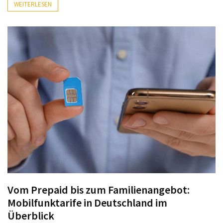
Lite
WEITERLESEN
und
dem
Apple
iPad
Pro
13-
Zoll
Reise-
Essentials-
Ratgeber:
Lokale
oder
internationale
SIM-
Vom Prepaid bis zum Familienangebot:
Karte
Mobilfunktarife in Deutschland im
–
Überblick
Was