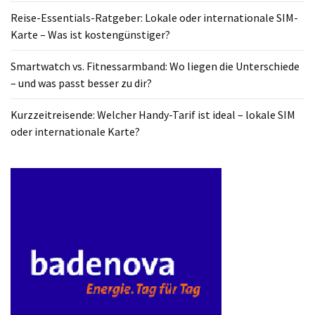
Welcher
Reise-Essentials-Ratgeber: Lokale oder internationale SIM-
Handy-
Karte – Was ist kostengünstiger?
Tarif
ist
Smartwatch vs. Fitnessarmband: Wo liegen die Unterschiede
ideal
– und was passt besser zu dir?
–
lokale
Kurzzeitreisende: Welcher Handy-Tarif ist ideal – lokale SIM
SIM
oder internationale Karte?
oder
internationale
Karte?
MOST
USED
CATEGORIES
Handys
(31)