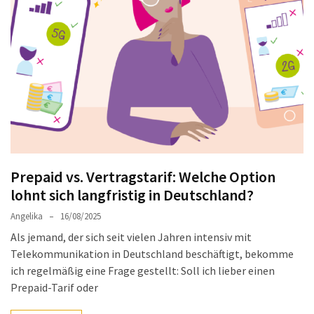
Welches
passt
am
besten
zu
dir?
Die
perfekte
Tablet-
Wahl:
Prepaid vs. Vertragstarif: Welche Option
Ein
lohnt sich langfristig in Deutschland?
Vergleich
Angelika
16/08/2025
zwischen
dem
Als jemand, der sich seit vielen Jahren intensiv mit
Samsung
Telekommunikation in Deutschland beschäftigt, bekomme
Galaxy
ich regelmäßig eine Frage gestellt: Soll ich lieber einen
Tab
Prepaid-Tarif oder
S10