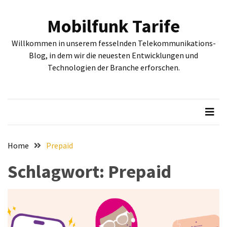
Skip
Skip
to
to
Mobilfunk Tarife
content
content
NEUESTE
Willkommen in unserem fesselnden Telekommunikations-
BEITRÄGE
Blog, in dem wir die neuesten Entwicklungen und
Technologien der Branche erforschen.
Tiefgehende
Bewertung:
Google
Pixel
Fold,
Google
Pixel
Home
Prepaid
9a
Schlagwort:
Prepaid
und
Google
Pixel
9
–