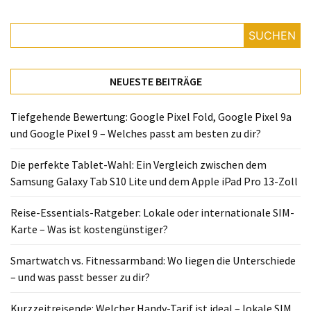
Lite
und
SUCHEN
dem
Apple
iPad
NEUESTE BEITRÄGE
Pro
13-
Tiefgehende Bewertung: Google Pixel Fold, Google Pixel 9a
Zoll
und Google Pixel 9 – Welches passt am besten zu dir?
Reise-
Die perfekte Tablet-Wahl: Ein Vergleich zwischen dem
Essentials-
Samsung Galaxy Tab S10 Lite und dem Apple iPad Pro 13-Zoll
Ratgeber:
Lokale
Reise-Essentials-Ratgeber: Lokale oder internationale SIM-
oder
Karte – Was ist kostengünstiger?
internationale
SIM-
Smartwatch vs. Fitnessarmband: Wo liegen die Unterschiede
Karte
– und was passt besser zu dir?
–
Was
Kurzzeitreisende: Welcher Handy-Tarif ist ideal – lokale SIM