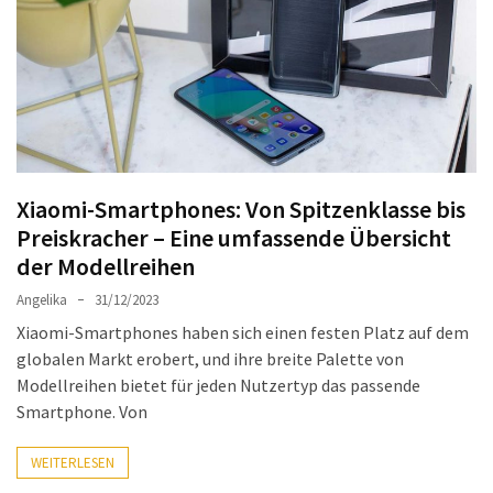
Welches
passt
am
besten
zu
dir?
Die
Xiaomi-Smartphones: Von Spitzenklasse bis
perfekte
Preiskracher – Eine umfassende Übersicht
Tablet-
der Modellreihen
Wahl:
Ein
Angelika
31/12/2023
Vergleich
Xiaomi-Smartphones haben sich einen festen Platz auf dem
zwischen
globalen Markt erobert, und ihre breite Palette von
dem
Modellreihen bietet für jeden Nutzertyp das passende
Samsung
Smartphone. Von
Galaxy
Tab
WEITERLESEN
S10