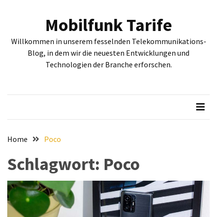
Skip
Skip
to
to
Mobilfunk Tarife
content
content
NEUESTE
Willkommen in unserem fesselnden Telekommunikations-
BEITRÄGE
Blog, in dem wir die neuesten Entwicklungen und
Technologien der Branche erforschen.
Tiefgehende
Bewertung:
Google
Pixel
Fold,
Google
Pixel
Home
Poco
9a
Schlagwort:
Poco
und
Google
Pixel
9
–