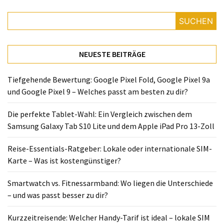
Lite
und
SUCHEN
dem
Apple
iPad
NEUESTE BEITRÄGE
Pro
13-
Tiefgehende Bewertung: Google Pixel Fold, Google Pixel 9a
Zoll
und Google Pixel 9 – Welches passt am besten zu dir?
Reise-
Die perfekte Tablet-Wahl: Ein Vergleich zwischen dem
Essentials-
Samsung Galaxy Tab S10 Lite und dem Apple iPad Pro 13-Zoll
Ratgeber:
Lokale
Reise-Essentials-Ratgeber: Lokale oder internationale SIM-
oder
Karte – Was ist kostengünstiger?
internationale
SIM-
Smartwatch vs. Fitnessarmband: Wo liegen die Unterschiede
Karte
– und was passt besser zu dir?
–
Kurzzeitreisende: Welcher Handy-Tarif ist ideal – lokale SIM
Was