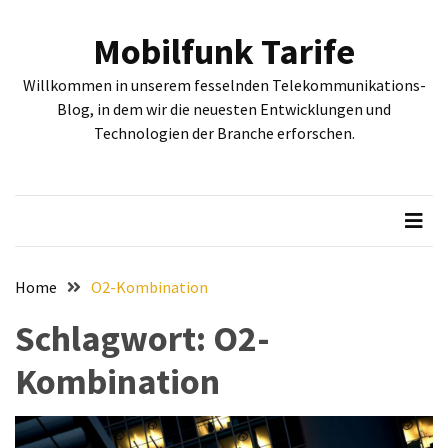
Skip
Skip
to
to
Mobilfunk Tarife
content
content
NEUESTE
Willkommen in unserem fesselnden Telekommunikations-
BEITRÄGE
Blog, in dem wir die neuesten Entwicklungen und
Technologien der Branche erforschen.
Tiefgehende
Bewertung:
Google
Pixel
Fold,
Google
Pixel
Home
O2-Kombination
9a
Schlagwort:
O2-
und
Google
Kombination
Pixel
9
–