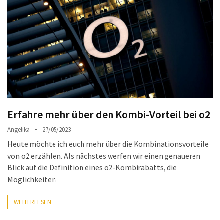
Welches
passt
am
besten
zu
dir?
Die
perfekte
Tablet-
Erfahre mehr über den Kombi-Vorteil bei o2
Wahl:
Ein
Angelika
27/05/2023
Vergleich
Heute möchte ich euch mehr über die Kombinationsvorteile
zwischen
von o2 erzählen. Als nächstes werfen wir einen genaueren
dem
Blick auf die Definition eines o2-Kombirabatts, die
Samsung
Möglichkeiten
Galaxy
Tab
WEITERLESEN
S10