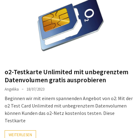
Welches
passt
am
besten
zu
dir?
Die
perfekte
Tablet-
o2-Testkarte Unlimited mit unbegrenztem
Wahl:
Datenvolumen gratis ausprobieren
Ein
Vergleich
Angelika
18/07/2023
zwischen
Beginnen wir mit einem spannenden Angebot von o2: Mit der
dem
o2 Test Card Unlimited mit unbegrenztem Datenvolumen
Samsung
können Kunden das o2-Netz kostenlos testen. Diese
Galaxy
Testkarte
Tab
S10
WEITERLESEN