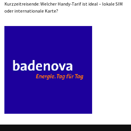
ist
Kurzzeitreisende: Welcher Handy-Tarif ist ideal – lokale SIM
kostengünstiger?
oder internationale Karte?
Smartwatch
vs.
Fitnessarmband:
Wo
liegen
die
Unterschiede
–
und
was
passt
besser
zu
dir?
Kurzzeitreisende: