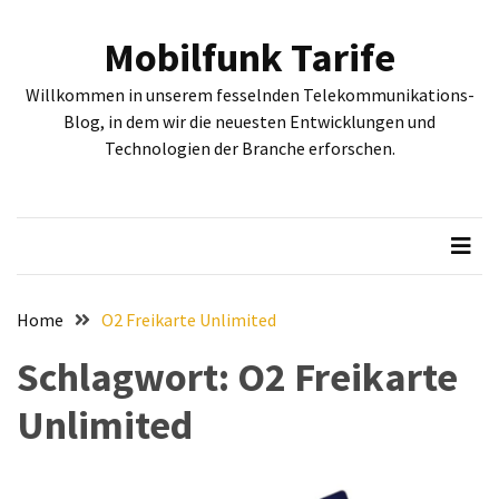
Skip
Skip
to
to
Mobilfunk Tarife
content
content
NEUESTE
Willkommen in unserem fesselnden Telekommunikations-
BEITRÄGE
Blog, in dem wir die neuesten Entwicklungen und
Technologien der Branche erforschen.
Tiefgehende
Bewertung:
Google
Pixel
Fold,
Google
Pixel
Home
O2 Freikarte Unlimited
9a
Schlagwort:
O2 Freikarte
und
Google
Unlimited
Pixel
9
–