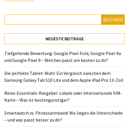
Lite
und
dem
SUCHEN
Apple
iPad
Pro
NEUESTE BEITRÄGE
13-
Zoll
Tiefgehende Bewertung: Google Pixel Fold, Google Pixel 9a
und Google Pixel 9 – Welches passt am besten zu dir?
Reise-
Essentials-
Die perfekte Tablet-Wahl: Ein Vergleich zwischen dem
Ratgeber:
Samsung Galaxy Tab S10 Lite und dem Apple iPad Pro 13-Zoll
Lokale
oder
Reise-Essentials-Ratgeber: Lokale oder internationale SIM-
internationale
Karte – Was ist kostengünstiger?
SIM-
Karte
Smartwatch vs. Fitnessarmband: Wo liegen die Unterschiede
–
– und was passt besser zu dir?
Was