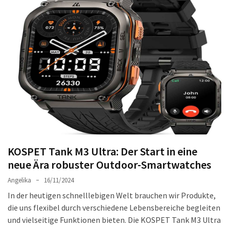
Welches
passt
am
besten
zu
dir?
Die
perfekte
Tablet-
Wahl:
Ein
Vergleich
KOSPET Tank M3 Ultra: Der Start in eine
zwischen
neue Ära robuster Outdoor-Smartwatches
dem
Angelika
16/11/2024
Samsung
In der heutigen schnelllebigen Welt brauchen wir Produkte,
Galaxy
die uns flexibel durch verschiedene Lebensbereiche begleiten
Tab
und vielseitige Funktionen bieten. Die KOSPET Tank M3 Ultra
S10