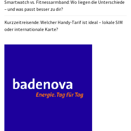
Smartwatch vs. Fitnessarmband: Wo liegen die Unterschiede
ist
– und was passt besser zu dir?
kostengünstiger?
Kurzzeitreisende: Welcher Handy-Tarif ist ideal – lokale SIM
Smartwatch
oder internationale Karte?
vs.
Fitnessarmband:
Wo
liegen
die
Unterschiede
–
und
was
passt
besser
zu
dir?
Kurzzeitreisende: