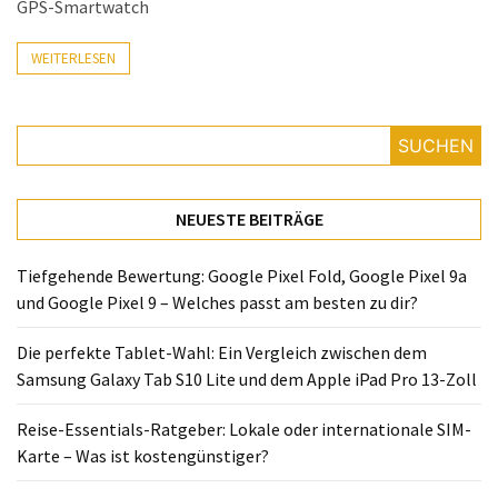
GPS-Smartwatch
Lite
und
WEITERLESEN
dem
Apple
iPad
Pro
SUCHEN
13-
Zoll
NEUESTE BEITRÄGE
Reise-
Essentials-
Tiefgehende Bewertung: Google Pixel Fold, Google Pixel 9a
Ratgeber:
und Google Pixel 9 – Welches passt am besten zu dir?
Lokale
oder
Die perfekte Tablet-Wahl: Ein Vergleich zwischen dem
internationale
Samsung Galaxy Tab S10 Lite und dem Apple iPad Pro 13-Zoll
SIM-
Reise-Essentials-Ratgeber: Lokale oder internationale SIM-
Karte
Karte – Was ist kostengünstiger?
–
Was