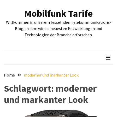
Skip
Skip
to
to
Mobilfunk Tarife
content
content
NEUESTE
Willkommen in unserem fesselnden Telekommunikations-
BEITRÄGE
Blog, in dem wir die neuesten Entwicklungen und
Technologien der Branche erforschen.
Tiefgehende
Bewertung:
Google
Pixel
Fold,
Google
Pixel
Home
moderner und markanter Look
9a
Schlagwort:
moderner
und
Google
und markanter Look
Pixel
9
–