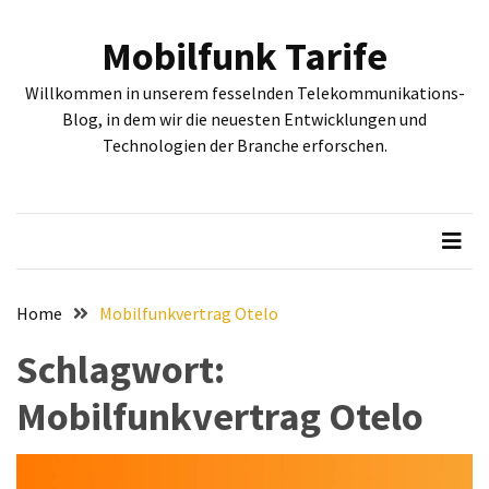
Skip
Skip
to
to
Mobilfunk Tarife
content
content
NEUESTE
Willkommen in unserem fesselnden Telekommunikations-
BEITRÄGE
Blog, in dem wir die neuesten Entwicklungen und
Technologien der Branche erforschen.
Tiefgehende
Bewertung:
Google
Pixel
Fold,
Google
Pixel
Home
Mobilfunkvertrag Otelo
9a
Schlagwort:
und
Google
Mobilfunkvertrag Otelo
Pixel
9
–