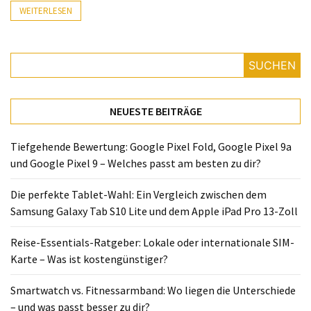
Lite
WEITERLESEN
und
dem
Apple
SUCHEN
iPad
Pro
13-
NEUESTE BEITRÄGE
Zoll
Tiefgehende Bewertung: Google Pixel Fold, Google Pixel 9a
Reise-
und Google Pixel 9 – Welches passt am besten zu dir?
Essentials-
Ratgeber:
Die perfekte Tablet-Wahl: Ein Vergleich zwischen dem
Lokale
Samsung Galaxy Tab S10 Lite und dem Apple iPad Pro 13-Zoll
oder
internationale
Reise-Essentials-Ratgeber: Lokale oder internationale SIM-
SIM-
Karte – Was ist kostengünstiger?
Karte
–
Smartwatch vs. Fitnessarmband: Wo liegen die Unterschiede
Was
– und was passt besser zu dir?