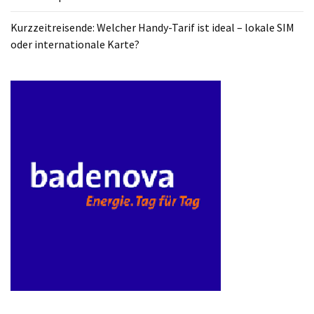
ist
kostengünstiger?
Kurzzeitreisende: Welcher Handy-Tarif ist ideal – lokale SIM
oder internationale Karte?
Smartwatch
vs.
Fitnessarmband:
Wo
liegen
die
Unterschiede
–
und
was
passt
besser
zu
dir?
Kurzzeitreisende: