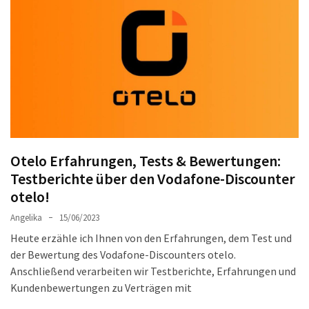
Welches
passt
am
besten
zu
dir?
Die
perfekte
Tablet-
Otelo Erfahrungen, Tests & Bewertungen:
Wahl:
Testberichte über den Vodafone-Discounter
Ein
otelo!
Vergleich
zwischen
Angelika
15/06/2023
dem
Heute erzähle ich Ihnen von den Erfahrungen, dem Test und
Samsung
der Bewertung des Vodafone-Discounters otelo.
Galaxy
Anschließend verarbeiten wir Testberichte, Erfahrungen und
Tab
Kundenbewertungen zu Verträgen mit
S10