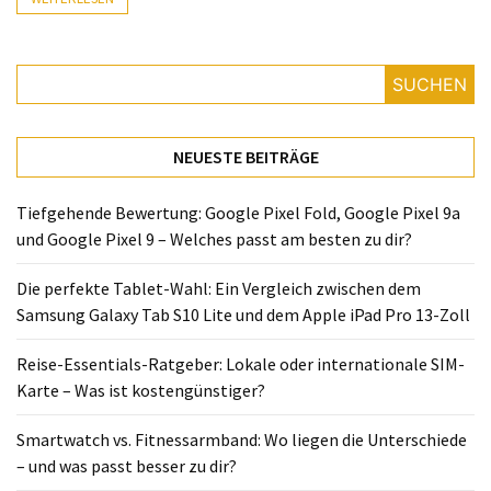
Lite
und
dem
SUCHEN
Apple
iPad
Pro
NEUESTE BEITRÄGE
13-
Zoll
Tiefgehende Bewertung: Google Pixel Fold, Google Pixel 9a
und Google Pixel 9 – Welches passt am besten zu dir?
Reise-
Essentials-
Die perfekte Tablet-Wahl: Ein Vergleich zwischen dem
Ratgeber:
Samsung Galaxy Tab S10 Lite und dem Apple iPad Pro 13-Zoll
Lokale
oder
Reise-Essentials-Ratgeber: Lokale oder internationale SIM-
internationale
Karte – Was ist kostengünstiger?
SIM-
Karte
Smartwatch vs. Fitnessarmband: Wo liegen die Unterschiede
–
– und was passt besser zu dir?
Was