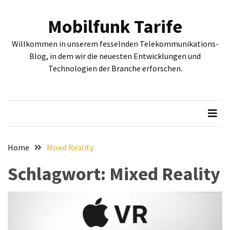
Skip
Skip
to
to
Mobilfunk Tarife
content
content
NEUESTE
Willkommen in unserem fesselnden Telekommunikations-
BEITRÄGE
Blog, in dem wir die neuesten Entwicklungen und
Technologien der Branche erforschen.
Tiefgehende
Bewertung:
Google
Pixel
Fold,
Google
Pixel
Home
Mixed Reality
9a
Schlagwort:
Mixed Reality
und
Google
Pixel
9
–