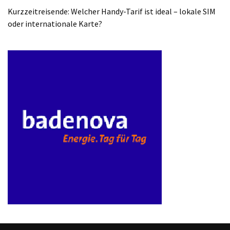
ist
Kurzzeitreisende: Welcher Handy-Tarif ist ideal – lokale SIM
kostengünstiger?
oder internationale Karte?
Smartwatch
vs.
Fitnessarmband:
Wo
liegen
die
Unterschiede
–
und
was
passt
besser
zu
dir?
Kurzzeitreisende: