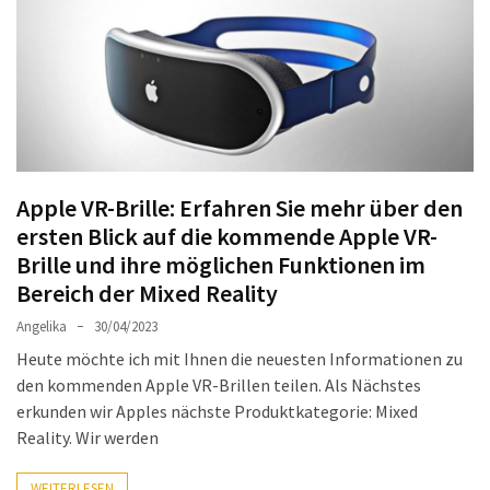
Welches
passt
am
besten
zu
dir?
Die
Apple VR-Brille: Erfahren Sie mehr über den
perfekte
ersten Blick auf die kommende Apple VR-
Tablet-
Brille und ihre möglichen Funktionen im
Wahl:
Ein
Bereich der Mixed Reality
Vergleich
Angelika
30/04/2023
zwischen
Heute möchte ich mit Ihnen die neuesten Informationen zu
dem
den kommenden Apple VR-Brillen teilen. Als Nächstes
Samsung
erkunden wir Apples nächste Produktkategorie: Mixed
Galaxy
Reality. Wir werden
Tab
S10
WEITERLESEN