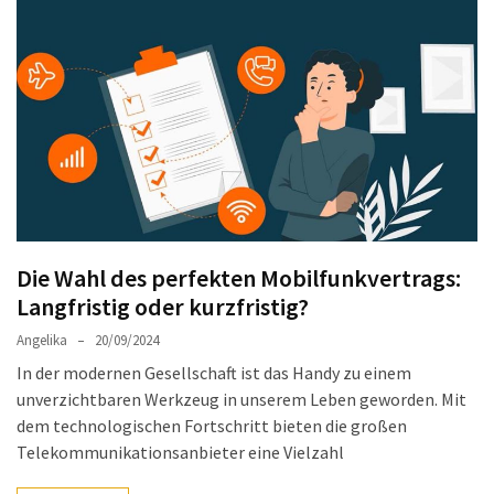
Welches
passt
am
besten
zu
dir?
Die
perfekte
Tablet-
Wahl:
Die Wahl des perfekten Mobilfunkvertrags:
Ein
Langfristig oder kurzfristig?
Vergleich
Angelika
20/09/2024
zwischen
dem
In der modernen Gesellschaft ist das Handy zu einem
Samsung
unverzichtbaren Werkzeug in unserem Leben geworden. Mit
Galaxy
dem technologischen Fortschritt bieten die großen
Tab
Telekommunikationsanbieter eine Vielzahl
S10