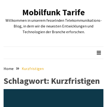
Skip
Skip
to
to
Mobilfunk Tarife
content
content
NEUESTE
Willkommen in unserem fesselnden Telekommunikations-
BEITRÄGE
Blog, in dem wir die neuesten Entwicklungen und
Technologien der Branche erforschen.
Tiefgehende
Bewertung:
Google
Pixel
Fold,
Google
Pixel
Home
Kurzfristigen
9a
Schlagwort:
Kurzfristigen
und
Google
Pixel
9
–