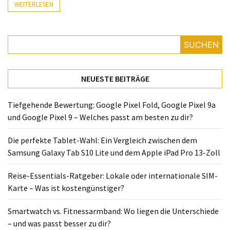
Lite
WEITERLESEN
und
dem
Apple
SUCHEN
iPad
Pro
13-
NEUESTE BEITRÄGE
Zoll
Tiefgehende Bewertung: Google Pixel Fold, Google Pixel 9a
Reise-
und Google Pixel 9 – Welches passt am besten zu dir?
Essentials-
Ratgeber:
Die perfekte Tablet-Wahl: Ein Vergleich zwischen dem
Lokale
Samsung Galaxy Tab S10 Lite und dem Apple iPad Pro 13-Zoll
oder
internationale
Reise-Essentials-Ratgeber: Lokale oder internationale SIM-
SIM-
Karte – Was ist kostengünstiger?
Karte
Smartwatch vs. Fitnessarmband: Wo liegen die Unterschiede
–
– und was passt besser zu dir?
Was