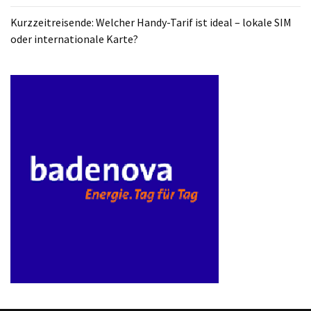
ist
Kurzzeitreisende: Welcher Handy-Tarif ist ideal – lokale SIM
kostengünstiger?
oder internationale Karte?
Smartwatch
vs.
Fitnessarmband:
Wo
liegen
die
Unterschiede
–
und
was
passt
besser
zu
dir?
Kurzzeitreisende: