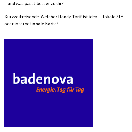
– und was passt besser zu dir?
ist
kostengünstiger?
Kurzzeitreisende: Welcher Handy-Tarif ist ideal – lokale SIM
oder internationale Karte?
Smartwatch
vs.
Fitnessarmband:
Wo
liegen
die
Unterschiede
–
und
was
passt
besser
zu
dir?
Kurzzeitreisende: