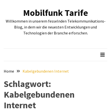
Skip
Skip
to
to
Mobilfunk Tarife
content
content
NEUESTE
Willkommen in unserem fesselnden Telekommunikations-
BEITRÄGE
Blog, in dem wir die neuesten Entwicklungen und
Technologien der Branche erforschen.
Tiefgehende
Bewertung:
Google
Pixel
Fold,
Google
Pixel
Home
Kabelgebundenen Internet
9a
Schlagwort:
und
Google
Kabelgebundenen
Pixel
9
Internet
–