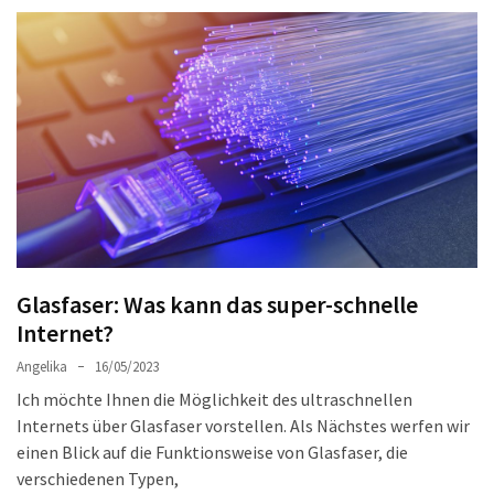
Welches
passt
am
besten
zu
dir?
Die
perfekte
Tablet-
Wahl:
Ein
Glasfaser: Was kann das super-schnelle
Vergleich
Internet?
zwischen
Angelika
16/05/2023
dem
Samsung
Ich möchte Ihnen die Möglichkeit des ultraschnellen
Galaxy
Internets über Glasfaser vorstellen. Als Nächstes werfen wir
Tab
einen Blick auf die Funktionsweise von Glasfaser, die
S10
verschiedenen Typen,