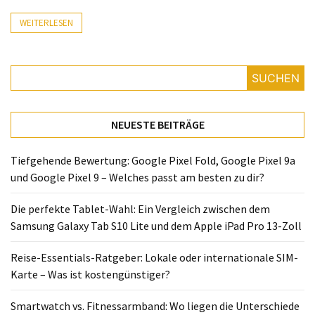
Lite
und
WEITERLESEN
dem
Apple
iPad
SUCHEN
Pro
13-
Zoll
NEUESTE BEITRÄGE
Reise-
Tiefgehende Bewertung: Google Pixel Fold, Google Pixel 9a
Essentials-
und Google Pixel 9 – Welches passt am besten zu dir?
Ratgeber:
Lokale
Die perfekte Tablet-Wahl: Ein Vergleich zwischen dem
oder
Samsung Galaxy Tab S10 Lite und dem Apple iPad Pro 13-Zoll
internationale
SIM-
Reise-Essentials-Ratgeber: Lokale oder internationale SIM-
Karte
Karte – Was ist kostengünstiger?
–
Smartwatch vs. Fitnessarmband: Wo liegen die Unterschiede
Was