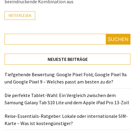
beeindruckende Kombination aus
Lite
und
WEITERLESEN
dem
Apple
iPad
Pro
SUCHEN
13-
Zoll
NEUESTE BEITRÄGE
Reise-
Essentials-
Tiefgehende Bewertung: Google Pixel Fold, Google Pixel 9a
Ratgeber:
und Google Pixel 9 – Welches passt am besten zu dir?
Lokale
oder
Die perfekte Tablet-Wahl: Ein Vergleich zwischen dem
internationale
Samsung Galaxy Tab S10 Lite und dem Apple iPad Pro 13-Zoll
SIM-
Reise-Essentials-Ratgeber: Lokale oder internationale SIM-
Karte
Karte – Was ist kostengünstiger?
–
Was