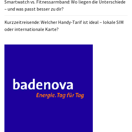
Smartwatch vs. Fitnessarmband: Wo liegen die Unterschiede
ist
– und was passt besser zu dir?
kostengünstiger?
Kurzzeitreisende: Welcher Handy-Tarif ist ideal – lokale SIM
Smartwatch
oder internationale Karte?
vs.
Fitnessarmband:
Wo
liegen
die
Unterschiede
–
und
was
passt
besser
zu
dir?
Kurzzeitreisende: