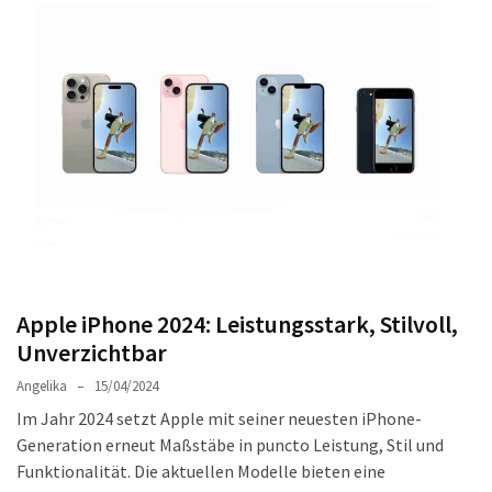
Welches
passt
am
besten
zu
dir?
Die
perfekte
Tablet-
Wahl:
Ein
Vergleich
Apple iPhone 2024: Leistungsstark, Stilvoll,
zwischen
Unverzichtbar
dem
Angelika
15/04/2024
Samsung
Im Jahr 2024 setzt Apple mit seiner neuesten iPhone-
Galaxy
Generation erneut Maßstäbe in puncto Leistung, Stil und
Tab
Funktionalität. Die aktuellen Modelle bieten eine
S10