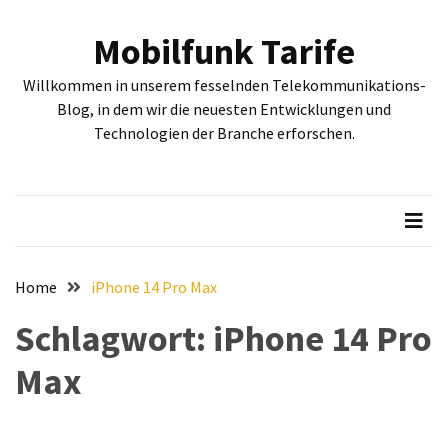
Skip
Skip
to
to
Mobilfunk Tarife
content
content
NEUESTE
Willkommen in unserem fesselnden Telekommunikations-
BEITRÄGE
Blog, in dem wir die neuesten Entwicklungen und
Technologien der Branche erforschen.
Tiefgehende
Bewertung:
Google
Pixel
Fold,
Google
Pixel
Home
iPhone 14 Pro Max
9a
Schlagwort:
iPhone 14 Pro
und
Google
Max
Pixel
9
–