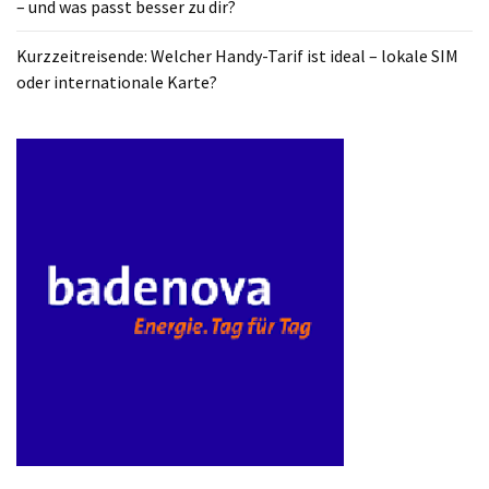
– und was passt besser zu dir?
ist
kostengünstiger?
Kurzzeitreisende: Welcher Handy-Tarif ist ideal – lokale SIM
oder internationale Karte?
Smartwatch
vs.
Fitnessarmband:
Wo
liegen
die
Unterschiede
–
und
was
passt
besser
zu
dir?
Kurzzeitreisende: