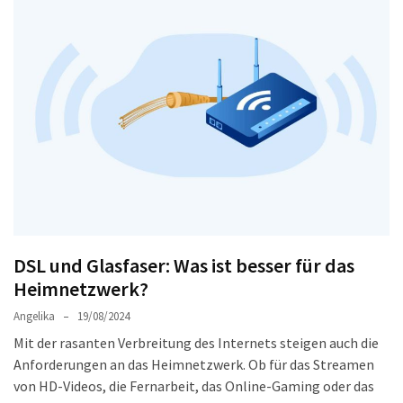
Welches
passt
am
besten
zu
dir?
Die
perfekte
Tablet-
Wahl:
Ein
Vergleich
DSL und Glasfaser: Was ist besser für das
zwischen
Heimnetzwerk?
dem
Angelika
19/08/2024
Samsung
Mit der rasanten Verbreitung des Internets steigen auch die
Galaxy
Anforderungen an das Heimnetzwerk. Ob für das Streamen
Tab
von HD-Videos, die Fernarbeit, das Online-Gaming oder das
S10