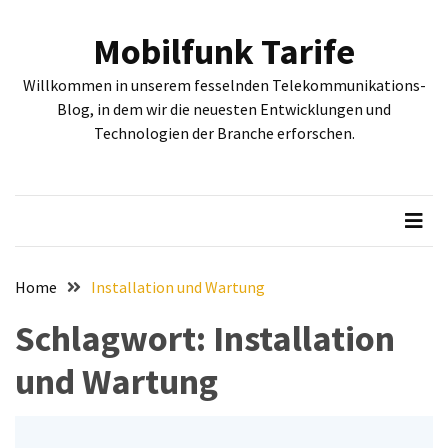
Skip
Skip
to
to
Mobilfunk Tarife
content
content
NEUESTE
Willkommen in unserem fesselnden Telekommunikations-
BEITRÄGE
Blog, in dem wir die neuesten Entwicklungen und
Technologien der Branche erforschen.
Tiefgehende
Bewertung:
Google
Pixel
Fold,
Google
Pixel
Home
Installation und Wartung
9a
Schlagwort:
Installation
und
Google
und Wartung
Pixel
9
–