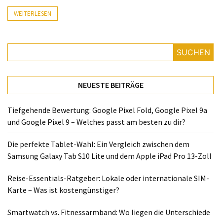
Lite
WEITERLESEN
und
dem
Apple
iPad
SUCHEN
Pro
13-
NEUESTE BEITRÄGE
Zoll
Reise-
Tiefgehende Bewertung: Google Pixel Fold, Google Pixel 9a
Essentials-
und Google Pixel 9 – Welches passt am besten zu dir?
Ratgeber:
Lokale
Die perfekte Tablet-Wahl: Ein Vergleich zwischen dem
oder
Samsung Galaxy Tab S10 Lite und dem Apple iPad Pro 13-Zoll
internationale
Reise-Essentials-Ratgeber: Lokale oder internationale SIM-
SIM-
Karte – Was ist kostengünstiger?
Karte
–
Smartwatch vs. Fitnessarmband: Wo liegen die Unterschiede
Was