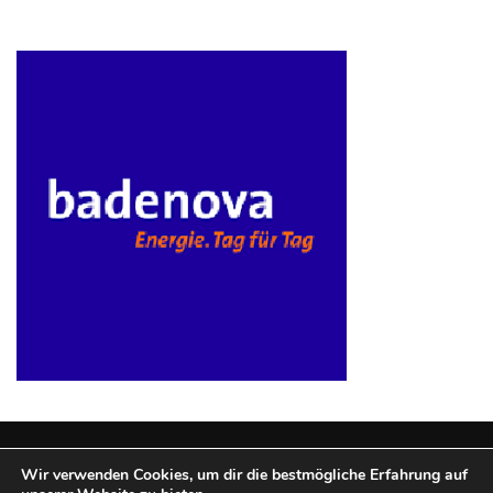
ist
kostengünstiger?
Smartwatch
vs.
Fitnessarmband:
Wo
liegen
die
Unterschiede
–
und
was
passt
besser
zu
dir?
Wir verwenden Cookies, um dir die bestmögliche Erfahrung auf
Kurzzeitreisende: