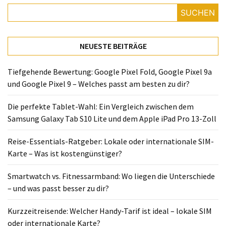
Lite
SUCHEN
und
dem
Apple
NEUESTE BEITRÄGE
iPad
Pro
Tiefgehende Bewertung: Google Pixel Fold, Google Pixel 9a
13-
und Google Pixel 9 – Welches passt am besten zu dir?
Zoll
Die perfekte Tablet-Wahl: Ein Vergleich zwischen dem
Reise-
Samsung Galaxy Tab S10 Lite und dem Apple iPad Pro 13-Zoll
Essentials-
Ratgeber:
Reise-Essentials-Ratgeber: Lokale oder internationale SIM-
Lokale
Karte – Was ist kostengünstiger?
oder
internationale
Smartwatch vs. Fitnessarmband: Wo liegen die Unterschiede
SIM-
– und was passt besser zu dir?
Karte
–
Kurzzeitreisende: Welcher Handy-Tarif ist ideal – lokale SIM
Was
oder internationale Karte?