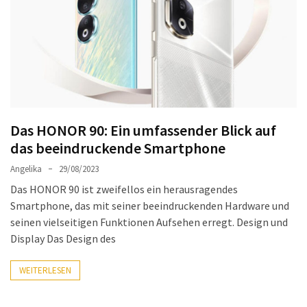
Welches
passt
am
besten
zu
dir?
Die
Das HONOR 90: Ein umfassender Blick auf
perfekte
das beeindruckende Smartphone
Tablet-
Wahl:
Angelika
29/08/2023
Ein
Das HONOR 90 ist zweifellos ein herausragendes
Vergleich
Smartphone, das mit seiner beeindruckenden Hardware und
zwischen
seinen vielseitigen Funktionen Aufsehen erregt. Design und
dem
Display Das Design des
Samsung
Galaxy
WEITERLESEN
Tab
S10