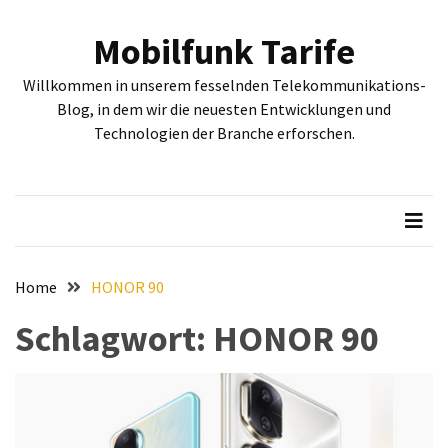
Skip
Skip
to
to
Mobilfunk Tarife
content
content
NEUESTE
Willkommen in unserem fesselnden Telekommunikations-
BEITRÄGE
Blog, in dem wir die neuesten Entwicklungen und
Technologien der Branche erforschen.
Tiefgehende
Bewertung:
Google
Pixel
Fold,
Google
Pixel
Home
HONOR 90
9a
Schlagwort:
HONOR 90
und
Google
Pixel
9
–