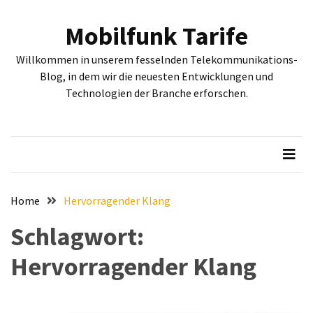
Skip
Skip
to
to
Mobilfunk Tarife
content
content
NEUESTE
Willkommen in unserem fesselnden Telekommunikations-
BEITRÄGE
Blog, in dem wir die neuesten Entwicklungen und
Technologien der Branche erforschen.
Tiefgehende
Bewertung:
Google
Pixel
Fold,
Google
Pixel
Home
Hervorragender Klang
9a
Schlagwort:
und
Google
Hervorragender Klang
Pixel
9
–