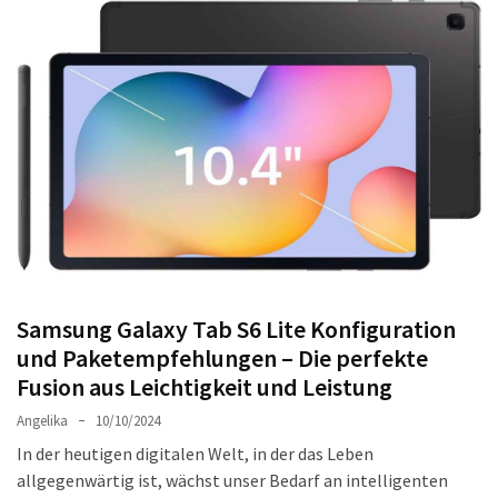
Welches
passt
am
besten
zu
dir?
Die
perfekte
Tablet-
Wahl:
Ein
Vergleich
Samsung Galaxy Tab S6 Lite Konfiguration
zwischen
und Paketempfehlungen – Die perfekte
dem
Fusion aus Leichtigkeit und Leistung
Samsung
Angelika
10/10/2024
Galaxy
Tab
In der heutigen digitalen Welt, in der das Leben
S10
allgegenwärtig ist, wächst unser Bedarf an intelligenten