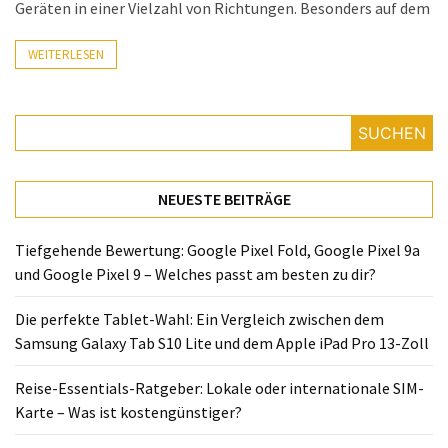
Lite
Geräten in einer Vielzahl von Richtungen. Besonders auf dem
und
dem
WEITERLESEN
Apple
iPad
Pro
SUCHEN
13-
Zoll
NEUESTE BEITRÄGE
Reise-
Essentials-
Tiefgehende Bewertung: Google Pixel Fold, Google Pixel 9a
Ratgeber:
und Google Pixel 9 – Welches passt am besten zu dir?
Lokale
oder
Die perfekte Tablet-Wahl: Ein Vergleich zwischen dem
internationale
Samsung Galaxy Tab S10 Lite und dem Apple iPad Pro 13-Zoll
SIM-
Reise-Essentials-Ratgeber: Lokale oder internationale SIM-
Karte
Karte – Was ist kostengünstiger?
–
Was