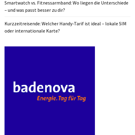
Smartwatch vs. Fitnessarmband: Wo liegen die Unterschiede
ist
– und was passt besser zu dir?
kostengünstiger?
Kurzzeitreisende: Welcher Handy-Tarif ist ideal – lokale SIM
Smartwatch
oder internationale Karte?
vs.
Fitnessarmband:
Wo
liegen
die
Unterschiede
–
und
was
passt
besser
zu
dir?
Kurzzeitreisende: