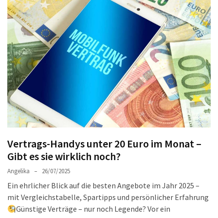
Welches
passt
am
besten
zu
dir?
Die
perfekte
Tablet-
Wahl:
Ein
Vergleich
Vertrags-Handys unter 20 Euro im Monat –
zwischen
Gibt es sie wirklich noch?
dem
Angelika
26/07/2025
Samsung
Ein ehrlicher Blick auf die besten Angebote im Jahr 2025 –
Galaxy
mit Vergleichstabelle, Spartipps und persönlicher Erfahrung
Tab
Günstige Verträge – nur noch Legende? Vor ein
S10