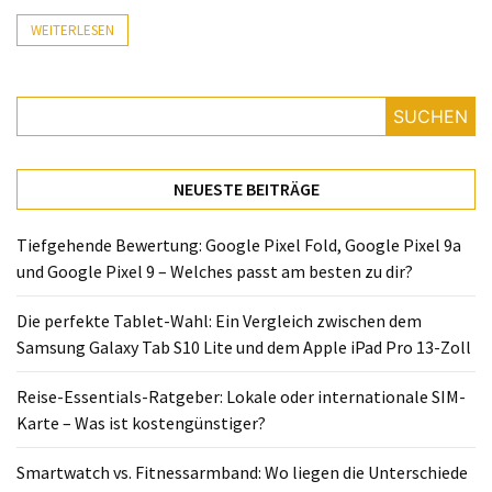
Lite
WEITERLESEN
und
dem
Apple
iPad
SUCHEN
Pro
13-
NEUESTE BEITRÄGE
Zoll
Reise-
Tiefgehende Bewertung: Google Pixel Fold, Google Pixel 9a
Essentials-
und Google Pixel 9 – Welches passt am besten zu dir?
Ratgeber:
Lokale
Die perfekte Tablet-Wahl: Ein Vergleich zwischen dem
oder
Samsung Galaxy Tab S10 Lite und dem Apple iPad Pro 13-Zoll
internationale
Reise-Essentials-Ratgeber: Lokale oder internationale SIM-
SIM-
Karte – Was ist kostengünstiger?
Karte
–
Smartwatch vs. Fitnessarmband: Wo liegen die Unterschiede
Was