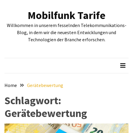
Skip
Skip
to
to
Mobilfunk Tarife
content
content
NEUESTE
Willkommen in unserem fesselnden Telekommunikations-
BEITRÄGE
Blog, in dem wir die neuesten Entwicklungen und
Technologien der Branche erforschen.
Tiefgehende
Bewertung:
Google
Pixel
Fold,
Google
Pixel
Home
Gerätebewertung
9a
Schlagwort:
und
Google
Gerätebewertung
Pixel
9
–