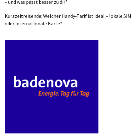
– und was passt besser zu dir?
ist
kostengünstiger?
Kurzzeitreisende: Welcher Handy-Tarif ist ideal – lokale SIM
oder internationale Karte?
Smartwatch
vs.
Fitnessarmband:
Wo
liegen
die
Unterschiede
–
und
was
passt
besser
zu
dir?
Kurzzeitreisende: