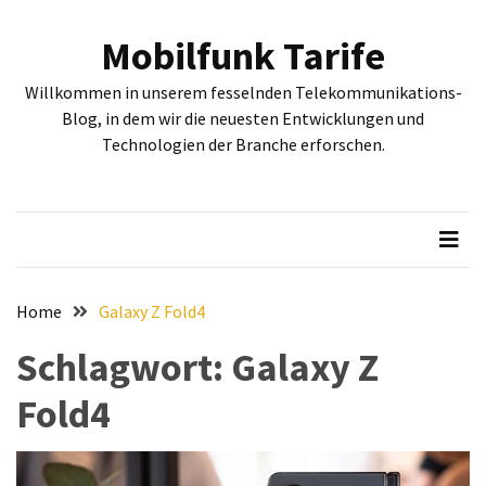
Skip
Skip
to
to
Mobilfunk Tarife
content
content
NEUESTE
Willkommen in unserem fesselnden Telekommunikations-
BEITRÄGE
Blog, in dem wir die neuesten Entwicklungen und
Technologien der Branche erforschen.
Tiefgehende
Bewertung:
Google
Pixel
Fold,
Google
Pixel
Home
Galaxy Z Fold4
9a
Schlagwort:
Galaxy Z
und
Google
Fold4
Pixel
9
–