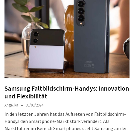
Welches
passt
am
besten
zu
dir?
Die
perfekte
Tablet-
Wahl:
Ein
Vergleich
Samsung Faltbildschirm-Handys: Innovation
zwischen
und Flexibilität
dem
Angelika
30/08/2024
Samsung
In den letzten Jahren hat das Auftreten von Faltbildschirm-
Galaxy
Handys den Smartphone-Markt stark verändert. Als
Tab
Marktführer im Bereich Smartphones steht Samsung an der
S10