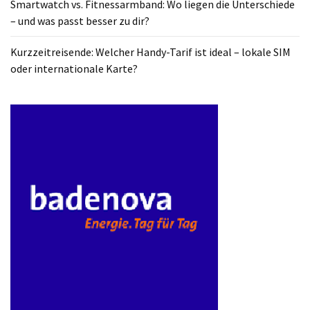
Smartwatch vs. Fitnessarmband: Wo liegen die Unterschiede
ist
– und was passt besser zu dir?
kostengünstiger?
Kurzzeitreisende: Welcher Handy-Tarif ist ideal – lokale SIM
Smartwatch
oder internationale Karte?
vs.
Fitnessarmband:
Wo
liegen
die
Unterschiede
–
und
was
passt
besser
zu
dir?
Kurzzeitreisende: