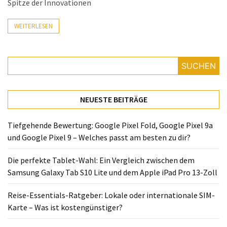
Spitze der Innovationen
Lite
und
WEITERLESEN
dem
Apple
iPad
Pro
SUCHEN
13-
Zoll
NEUESTE BEITRÄGE
Reise-
Essentials-
Tiefgehende Bewertung: Google Pixel Fold, Google Pixel 9a
Ratgeber:
und Google Pixel 9 – Welches passt am besten zu dir?
Lokale
oder
Die perfekte Tablet-Wahl: Ein Vergleich zwischen dem
internationale
Samsung Galaxy Tab S10 Lite und dem Apple iPad Pro 13-Zoll
SIM-
Reise-Essentials-Ratgeber: Lokale oder internationale SIM-
Karte
Karte – Was ist kostengünstiger?
–
Was