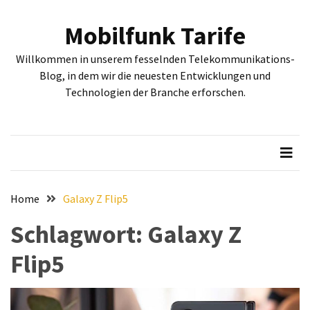
Skip
Skip
to
to
Mobilfunk Tarife
content
content
NEUESTE
Willkommen in unserem fesselnden Telekommunikations-
BEITRÄGE
Blog, in dem wir die neuesten Entwicklungen und
Technologien der Branche erforschen.
Tiefgehende
Bewertung:
Google
Pixel
Fold,
Google
Pixel
Home
Galaxy Z Flip5
9a
Schlagwort:
Galaxy Z
und
Google
Flip5
Pixel
9
–