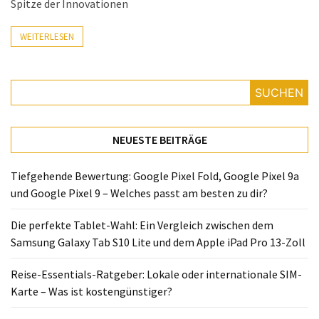
Spitze der Innovationen
Lite
und
WEITERLESEN
dem
Apple
iPad
Pro
SUCHEN
13-
Zoll
NEUESTE BEITRÄGE
Reise-
Essentials-
Tiefgehende Bewertung: Google Pixel Fold, Google Pixel 9a
Ratgeber:
und Google Pixel 9 – Welches passt am besten zu dir?
Lokale
oder
Die perfekte Tablet-Wahl: Ein Vergleich zwischen dem
internationale
Samsung Galaxy Tab S10 Lite und dem Apple iPad Pro 13-Zoll
SIM-
Reise-Essentials-Ratgeber: Lokale oder internationale SIM-
Karte
Karte – Was ist kostengünstiger?
–
Was