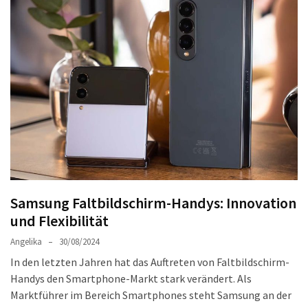
Welches
passt
am
besten
zu
dir?
Die
perfekte
Tablet-
Wahl:
Ein
Vergleich
Samsung Faltbildschirm-Handys: Innovation
zwischen
und Flexibilität
dem
Angelika
30/08/2024
Samsung
In den letzten Jahren hat das Auftreten von Faltbildschirm-
Galaxy
Handys den Smartphone-Markt stark verändert. Als
Tab
Marktführer im Bereich Smartphones steht Samsung an der
S10