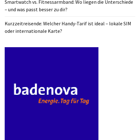
Smartwatch vs. Fitnessarmband: Wo liegen die Unterschiede
ist
– und was passt besser zu dir?
kostengünstiger?
Kurzzeitreisende: Welcher Handy-Tarif ist ideal – lokale SIM
Smartwatch
oder internationale Karte?
vs.
Fitnessarmband:
Wo
liegen
die
Unterschiede
–
und
was
passt
besser
zu
dir?
Kurzzeitreisende: