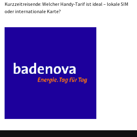
ist
Kurzzeitreisende: Welcher Handy-Tarif ist ideal – lokale SIM
kostengünstiger?
oder internationale Karte?
Smartwatch
vs.
Fitnessarmband:
Wo
liegen
die
Unterschiede
–
und
was
passt
besser
zu
dir?
Kurzzeitreisende: