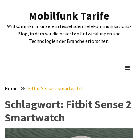
Skip
Skip
to
to
Mobilfunk Tarife
content
content
NEUESTE
Willkommen in unserem fesselnden Telekommunikations-
BEITRÄGE
Blog, in dem wir die neuesten Entwicklungen und
Technologien der Branche erforschen.
Tiefgehende
Bewertung:
Google
Pixel
Fold,
Google
Pixel
Home
Fitbit Sense 2 Smartwatch
9a
Schlagwort:
Fitbit Sense 2
und
Google
Smartwatch
Pixel
9
–