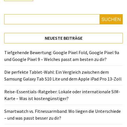
Lite
und
dem
SUCHEN
Apple
iPad
Pro
NEUESTE BEITRÄGE
13-
Zoll
Tiefgehende Bewertung: Google Pixel Fold, Google Pixel 9a
und Google Pixel 9 – Welches passt am besten zu dir?
Reise-
Essentials-
Die perfekte Tablet-Wahl: Ein Vergleich zwischen dem
Ratgeber:
Samsung Galaxy Tab S10 Lite und dem Apple iPad Pro 13-Zoll
Lokale
oder
Reise-Essentials-Ratgeber: Lokale oder internationale SIM-
internationale
Karte – Was ist kostengünstiger?
SIM-
Karte
Smartwatch vs. Fitnessarmband: Wo liegen die Unterschiede
–
– und was passt besser zu dir?
Was