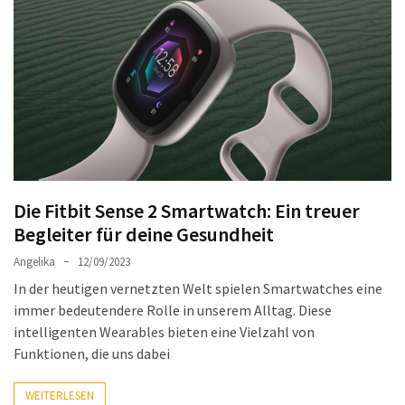
Welches
passt
am
besten
zu
dir?
Die
perfekte
Tablet-
Die Fitbit Sense 2 Smartwatch: Ein treuer
Wahl:
Begleiter für deine Gesundheit
Ein
Vergleich
Angelika
12/09/2023
zwischen
In der heutigen vernetzten Welt spielen Smartwatches eine
dem
immer bedeutendere Rolle in unserem Alltag. Diese
Samsung
intelligenten Wearables bieten eine Vielzahl von
Galaxy
Funktionen, die uns dabei
Tab
S10
WEITERLESEN