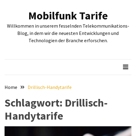
Skip
Skip
to
to
Mobilfunk Tarife
content
content
NEUESTE
Willkommen in unserem fesselnden Telekommunikations-
BEITRÄGE
Blog, in dem wir die neuesten Entwicklungen und
Technologien der Branche erforschen.
Tiefgehende
Bewertung:
Google
Pixel
Fold,
Google
Pixel
Home
Drillisch-Handytarife
9a
Schlagwort:
Drillisch-
und
Google
Handytarife
Pixel
9
–