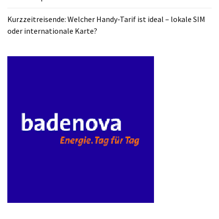
ist
kostengünstiger?
Kurzzeitreisende: Welcher Handy-Tarif ist ideal – lokale SIM
oder internationale Karte?
Smartwatch
vs.
Fitnessarmband:
Wo
liegen
die
Unterschiede
–
und
was
passt
besser
zu
dir?
Kurzzeitreisende: