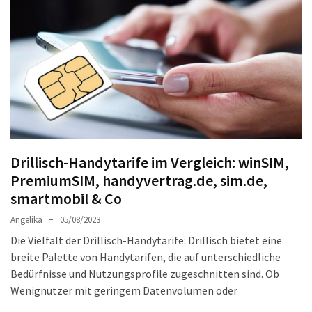
Welches
passt
am
besten
zu
dir?
Die
perfekte
Tablet-
Drillisch-Handytarife im Vergleich: winSIM,
Wahl:
PremiumSIM, handyvertrag.de, sim.de,
Ein
smartmobil & Co
Vergleich
zwischen
Angelika
05/08/2023
dem
Die Vielfalt der Drillisch-Handytarife: Drillisch bietet eine
Samsung
breite Palette von Handytarifen, die auf unterschiedliche
Galaxy
Bedürfnisse und Nutzungsprofile zugeschnitten sind. Ob
Tab
Wenignutzer mit geringem Datenvolumen oder
S10