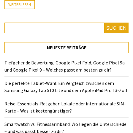
Lite
WEITERLESEN
und
dem
Apple
SUCHEN
iPad
Pro
13-
NEUESTE BEITRÄGE
Zoll
Tiefgehende Bewertung: Google Pixel Fold, Google Pixel 9a
Reise-
und Google Pixel 9 – Welches passt am besten zu dir?
Essentials-
Ratgeber:
Die perfekte Tablet-Wahl: Ein Vergleich zwischen dem
Lokale
Samsung Galaxy Tab S10 Lite und dem Apple iPad Pro 13-Zoll
oder
internationale
Reise-Essentials-Ratgeber: Lokale oder internationale SIM-
SIM-
Karte – Was ist kostengünstiger?
Karte
–
Smartwatch vs. Fitnessarmband: Wo liegen die Unterschiede
Was
– und was passt besser zu dir?