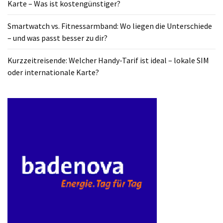
Karte – Was ist kostengünstiger?
ist
kostengünstiger?
Smartwatch vs. Fitnessarmband: Wo liegen die Unterschiede
– und was passt besser zu dir?
Smartwatch
vs.
Kurzzeitreisende: Welcher Handy-Tarif ist ideal – lokale SIM
Fitnessarmband:
oder internationale Karte?
Wo
liegen
die
Unterschiede
–
und
was
passt
besser
zu
dir?
Kurzzeitreisende: