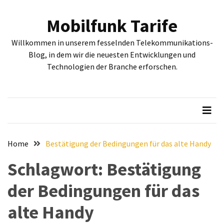
Skip
Skip
to
to
Mobilfunk Tarife
content
content
NEUESTE
Willkommen in unserem fesselnden Telekommunikations-
BEITRÄGE
Blog, in dem wir die neuesten Entwicklungen und
Technologien der Branche erforschen.
Tiefgehende
Bewertung:
Google
Pixel
Fold,
Google
Pixel
Home
Bestätigung der Bedingungen für das alte Handy
9a
Schlagwort:
Bestätigung
und
Google
der Bedingungen für das
Pixel
9
alte Handy
–