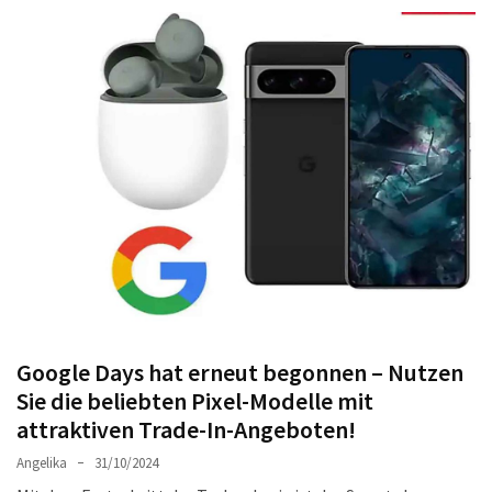
Welches
passt
am
besten
zu
dir?
Die
perfekte
Tablet-
Wahl:
Ein
Vergleich
zwischen
Google Days hat erneut begonnen – Nutzen
dem
Samsung
Sie die beliebten Pixel-Modelle mit
Galaxy
attraktiven Trade-In-Angeboten!
Tab
Angelika
31/10/2024
S10