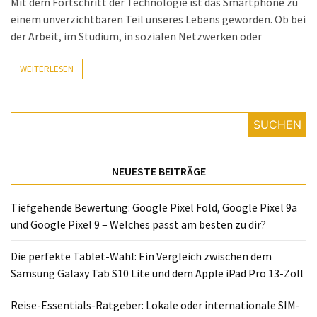
Mit dem Fortschritt der Technologie ist das Smartphone zu
Lite
einem unverzichtbaren Teil unseres Lebens geworden. Ob bei
und
der Arbeit, im Studium, in sozialen Netzwerken oder
dem
Apple
WEITERLESEN
iPad
Pro
13-
Zoll
SUCHEN
Reise-
NEUESTE BEITRÄGE
Essentials-
Ratgeber:
Lokale
Tiefgehende Bewertung: Google Pixel Fold, Google Pixel 9a
oder
und Google Pixel 9 – Welches passt am besten zu dir?
internationale
Die perfekte Tablet-Wahl: Ein Vergleich zwischen dem
SIM-
Samsung Galaxy Tab S10 Lite und dem Apple iPad Pro 13-Zoll
Karte
–
Reise-Essentials-Ratgeber: Lokale oder internationale SIM-
Was