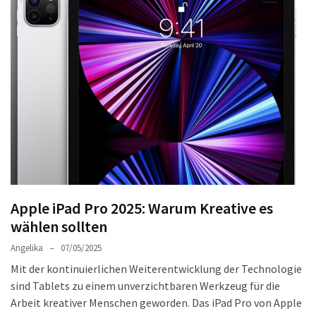
Welches
passt
am
besten
zu
dir?
Die
perfekte
Tablet-
Wahl:
Ein
Vergleich
Apple iPad Pro 2025: Warum Kreative es
zwischen
wählen sollten
dem
Angelika
07/05/2025
Samsung
Mit der kontinuierlichen Weiterentwicklung der Technologie
Galaxy
sind Tablets zu einem unverzichtbaren Werkzeug für die
Tab
Arbeit kreativer Menschen geworden. Das iPad Pro von Apple
S10