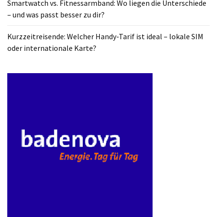
Smartwatch vs. Fitnessarmband: Wo liegen die Unterschiede
ist
– und was passt besser zu dir?
kostengünstiger?
Kurzzeitreisende: Welcher Handy-Tarif ist ideal – lokale SIM
Smartwatch
oder internationale Karte?
vs.
Fitnessarmband:
Wo
liegen
die
Unterschiede
–
und
was
passt
besser
zu
dir?
Kurzzeitreisende: