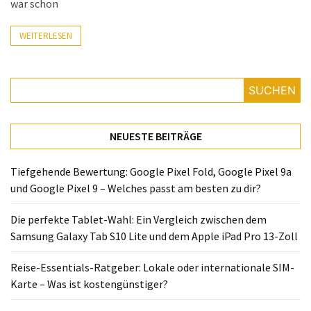
war schon
Lite
und
WEITERLESEN
dem
Apple
iPad
Pro
SUCHEN
13-
Zoll
NEUESTE BEITRÄGE
Reise-
Essentials-
Tiefgehende Bewertung: Google Pixel Fold, Google Pixel 9a
Ratgeber:
und Google Pixel 9 – Welches passt am besten zu dir?
Lokale
oder
Die perfekte Tablet-Wahl: Ein Vergleich zwischen dem
internationale
Samsung Galaxy Tab S10 Lite und dem Apple iPad Pro 13-Zoll
SIM-
Reise-Essentials-Ratgeber: Lokale oder internationale SIM-
Karte
Karte – Was ist kostengünstiger?
–
Was