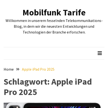
Skip
Skip
to
to
Mobilfunk Tarife
content
content
NEUESTE
Willkommen in unserem fesselnden Telekommunikations-
BEITRÄGE
Blog, in dem wir die neuesten Entwicklungen und
Technologien der Branche erforschen.
Tiefgehende
Bewertung:
Google
Pixel
Fold,
Google
Pixel
Home
Apple iPad Pro 2025
9a
Schlagwort:
Apple iPad
und
Google
Pro 2025
Pixel
9
–