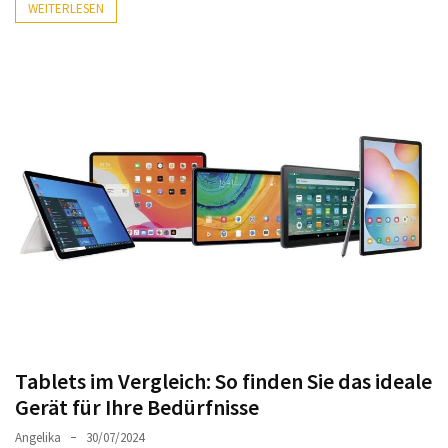
Lite
WEITERLESEN
und
dem
Apple
iPad
Pro
13-
Zoll
Reise-
Essentials-
Ratgeber:
Lokale
oder
internationale
SIM-
Tablets im Vergleich: So finden Sie das ideale
Karte
Gerät für Ihre Bedürfnisse
–
Was
Angelika
30/07/2024