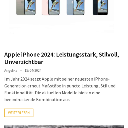
DSL
(23)
Tablets
&
Multimedia
(34)
Apple iPhone 2024: Leistungsstark, Stilvoll,
Smartwatches
Unverzichtbar
(13)
Angelika
15/04/2024
Im Jahr 2024 setzt Apple mit seiner neuesten iPhone-
Handytarif
Generation erneut Maßstäbe in puncto Leistung, Stil und
(38)
Funktionalität. Die aktuellen Modelle bieten eine
Angebote
beeindruckende Kombination aus
(19)
WEITERLESEN
Handytarif-
Vergleich