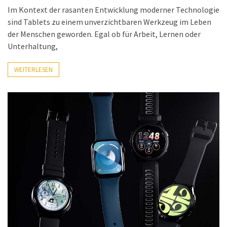
ist
Im Kontext der rasanten Entwicklung moderner Technologie
kostengünstiger?
sind Tablets zu einem unverzichtbaren Werkzeug im Leben
der Menschen geworden. Egal ob für Arbeit, Lernen oder
Smartwatch
Unterhaltung,
vs.
Fitnessarmband:
WEITERLESEN
Wo
liegen
die
Unterschiede
–
und
was
passt
besser
zu
dir?
Kurzzeitreisende: