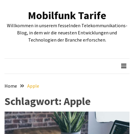
Skip
Skip
to
to
Mobilfunk Tarife
content
content
NEUESTE
Willkommen in unserem fesselnden Telekommunikations-
BEITRÄGE
Blog, in dem wir die neuesten Entwicklungen und
Technologien der Branche erforschen.
Tiefgehende
Bewertung:
Google
Pixel
Fold,
Google
Pixel
Home
Apple
9a
Schlagwort:
Apple
und
Google
Pixel
9
–