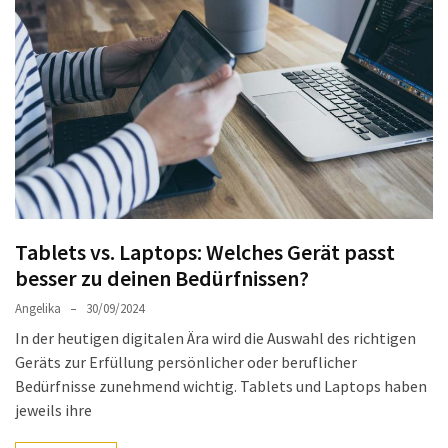
Welches
passt
am
besten
zu
dir?
Die
perfekte
Tablet-
Wahl:
Tablets vs. Laptops: Welches Gerät passt
Ein
besser zu deinen Bedürfnissen?
Vergleich
Angelika
30/09/2024
zwischen
dem
In der heutigen digitalen Ära wird die Auswahl des richtigen
Samsung
Geräts zur Erfüllung persönlicher oder beruflicher
Galaxy
Bedürfnisse zunehmend wichtig. Tablets und Laptops haben
Tab
jeweils ihre
S10