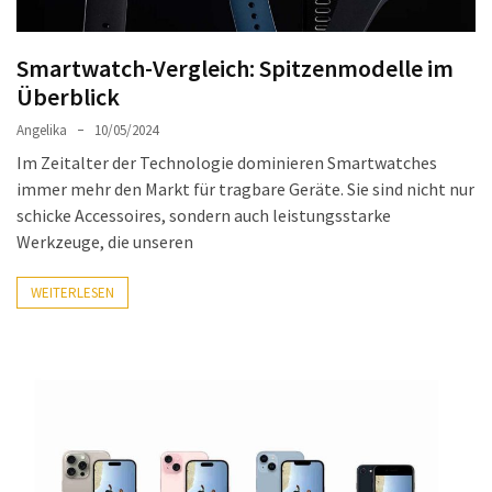
Welcher
Handy-
Smartwatch-Vergleich: Spitzenmodelle im
Tarif
Überblick
ist
ideal
Angelika
10/05/2024
–
Im Zeitalter der Technologie dominieren Smartwatches
lokale
immer mehr den Markt für tragbare Geräte. Sie sind nicht nur
SIM
schicke Accessoires, sondern auch leistungsstarke
oder
Werkzeuge, die unseren
internationale
Karte?
WEITERLESEN
MOST
USED
CATEGORIES
Handys
(31)