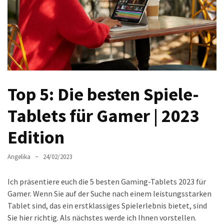
Welches
passt
am
besten
zu
dir?
Die
Top 5: Die besten Spiele-
perfekte
Tablet-
Tablets für Gamer | 2023
Wahl:
Edition
Ein
Vergleich
zwischen
Angelika
24/02/2023
dem
Samsung
Ich präsentiere euch die 5 besten Gaming-Tablets 2023 für
Galaxy
Gamer. Wenn Sie auf der Suche nach einem leistungsstarken
Tab
Tablet sind, das ein erstklassiges Spielerlebnis bietet, sind
S10
Sie hier richtig. Als nächstes werde ich Ihnen vorstellen.