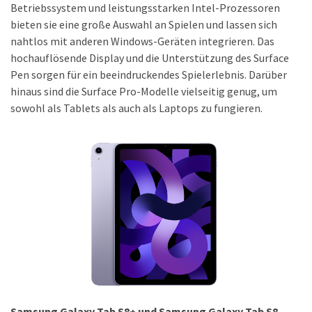
Betriebssystem und leistungsstarken Intel-Prozessoren
Welcher
bieten sie eine große Auswahl an Spielen und lassen sich
Handy-
nahtlos mit anderen Windows-Geräten integrieren. Das
Tarif
hochauflösende Display und die Unterstützung des Surface
ist
Pen sorgen für ein beeindruckendes Spielerlebnis. Darüber
ideal
hinaus sind die Surface Pro-Modelle vielseitig genug, um
–
sowohl als Tablets als auch als Laptops zu fungieren.
lokale
SIM
oder
internationale
Karte?
MOST
USED
CATEGORIES
Handys
(31)
Samsung Galaxy Tab S8+ und Samsung Galaxy Tab S8