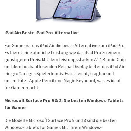
ist
kostengünstiger?
Smartwatch
vs.
iPad Air: Beste iPad Pro-Alternative
Fitnessarmband:
Wo
Für Gamer ist das iPad Air die beste Alternative zum iPad Pro.
liegen
Es bietet eine ähnliche Leistung wie das iPad Pro zu einem
die
günstigeren Preis. Mit dem leistungsstarken A14 Bionic-Chip
Unterschiede
und dem hochauflösenden Retina-Display bietet das iPad Air
–
ein großartiges Spielerlebnis. Es ist leicht, tragbar und
und
unterstützt Apple Pencil und Magic Keyboard, was es ideal
was
für Gamer macht.
passt
Microsoft Surface Pro 9 & 8: Die besten Windows-Tablets
besser
für Gamer
zu
dir?
Die Modelle Microsoft Surface Pro 9 und 8 sind die besten
Windows-Tablets für Gamer. Mit ihrem Windows-
Kurzzeitreisende: