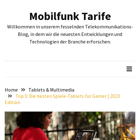
Skip
Skip
to
to
Mobilfunk Tarife
content
content
NEUESTE
Willkommen in unserem fesselnden Telekommunikations-
BEITRÄGE
Blog, in dem wir die neuesten Entwicklungen und
Technologien der Branche erforschen.
Tiefgehende
Bewertung:
Google
Pixel
Fold,
Google
Pixel
Home
Tablets & Multimedia
9a
Top 5: Die besten Spiele-Tablets für Gamer | 2023
Edition
und
Google
Pixel
9
–