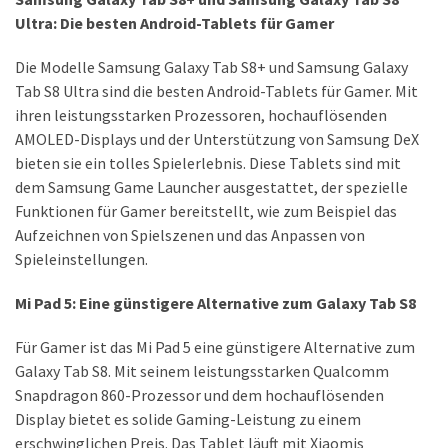
Ultra: Die besten Android-Tablets für Gamer
DSL
(23)
Die Modelle Samsung Galaxy Tab S8+ und Samsung Galaxy
Tab S8 Ultra sind die besten Android-Tablets für Gamer. Mit
Tablets
ihren leistungsstarken Prozessoren, hochauflösenden
&
AMOLED-Displays und der Unterstützung von Samsung DeX
Multimedia
bieten sie ein tolles Spielerlebnis. Diese Tablets sind mit
(34)
dem Samsung Game Launcher ausgestattet, der spezielle
Smartwatches
Funktionen für Gamer bereitstellt, wie zum Beispiel das
(13)
Aufzeichnen von Spielszenen und das Anpassen von
Spieleinstellungen.
Handytarif
Mi Pad 5: Eine günstigere Alternative zum Galaxy Tab S8
(38)
Angebote
Für Gamer ist das Mi Pad 5 eine günstigere Alternative zum
(19)
Galaxy Tab S8. Mit seinem leistungsstarken Qualcomm
Snapdragon 860-Prozessor und dem hochauflösenden
Handytarif-
Display bietet es solide Gaming-Leistung zu einem
Vergleich
erschwinglichen Preis. Das Tablet läuft mit Xiaomis