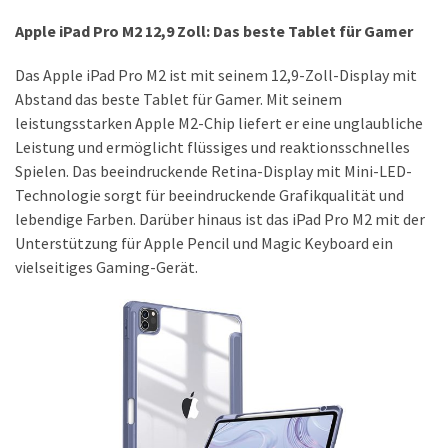
Lite
Apple iPad Pro M2 12,9 Zoll: Das beste Tablet für Gamer
und
dem
Das Apple iPad Pro M2 ist mit seinem 12,9-Zoll-Display mit
Apple
Abstand das beste Tablet für Gamer. Mit seinem
iPad
leistungsstarken Apple M2-Chip liefert er eine unglaubliche
Pro
Leistung und ermöglicht flüssiges und reaktionsschnelles
13-
Spielen. Das beeindruckende Retina-Display mit Mini-LED-
Zoll
Technologie sorgt für beeindruckende Grafikqualität und
lebendige Farben. Darüber hinaus ist das iPad Pro M2 mit der
Reise-
Unterstützung für Apple Pencil und Magic Keyboard ein
Essentials-
vielseitiges Gaming-Gerät.
Ratgeber:
Lokale
oder
internationale
SIM-
Karte
–
Was